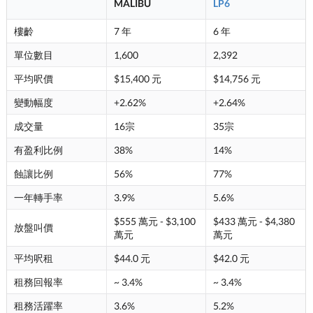
MALIBU
LP6
樓齡
7 年
6 年
單位數目
1,600
2,392
平均呎價
$15,400 元
$14,756 元
變動幅度
+2.62%
+2.64%
成交量
16宗
35宗
有盈利比例
38%
14%
蝕讓比例
56%
77%
一年轉手率
3.9%
5.6%
$555 萬元 - $3,100
$433 萬元 - $4,380
放盤叫價
萬元
萬元
平均呎租
$44.0 元
$42.0 元
租務回報率
~ 3.4%
~ 3.4%
租務活躍率
3.6%
5.2%