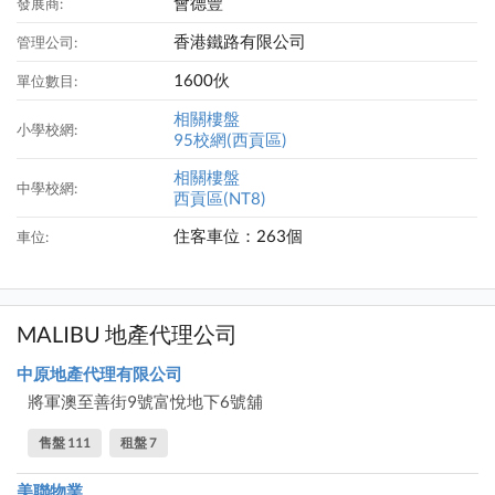
會德豐
發展商:
香港鐵路有限公司
管理公司:
1600伙
單位數目:
相關樓盤
小學校網:
95校網(西貢區)
相關樓盤
中學校網:
西貢區(NT8)
住客車位：263個
車位:
MALIBU 地產代理公司
中原地產代理有限公司
將軍澳至善街9號富悅地下6號舖
售盤 111
租盤 7
美聯物業