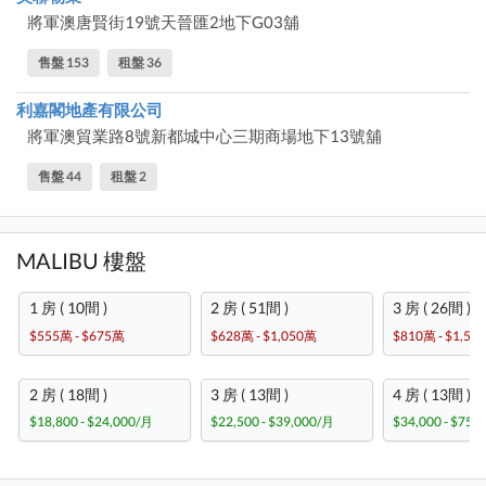
將軍澳唐賢街19號天晉匯2地下G03舖
售盤 153
租盤 36
利嘉閣地產有限公司
將軍澳貿業路8號新都城中心三期商場地下13號舖
售盤 44
租盤 2
MALIBU 樓盤
1 房 ( 10間 )
2 房 ( 51間 )
3 房 ( 26間 )
$555萬 - $675萬
$628萬 - $1,050萬
$810萬 - $1,56
2 房 ( 18間 )
3 房 ( 13間 )
4 房 ( 13間 )
$18,800 - $24,000/月
$22,500 - $39,000/月
$34,000 - $75,