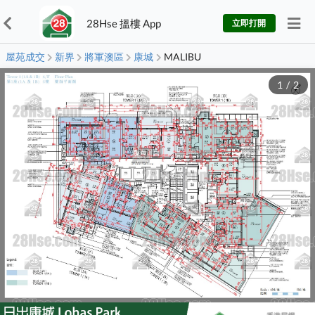
28Hse 搵樓 App
立即打開
屋苑成交
新界
將軍澳區
康城
MALIBU
1
/
2