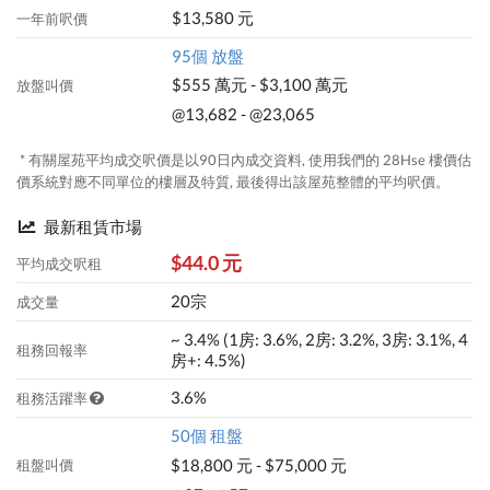
$13,580 元
一年前呎價
95個 放盤
$555 萬元 - $3,100 萬元
放盤叫價
@13,682 - @23,065
* 有關屋苑平均成交呎價是以90日內成交資料, 使用我們的 28Hse 樓價估
價系統對應不同單位的樓層及特質, 最後得出該屋苑整體的平均呎價。
最新租賃市場
$44.0 元
平均成交呎租
20宗
成交量
~ 3.4% (1房: 3.6%, 2房: 3.2%, 3房: 3.1%, 4
租務回報率
房+: 4.5%)
3.6%
租務活躍率
50個 租盤
$18,800 元 - $75,000 元
租盤叫價