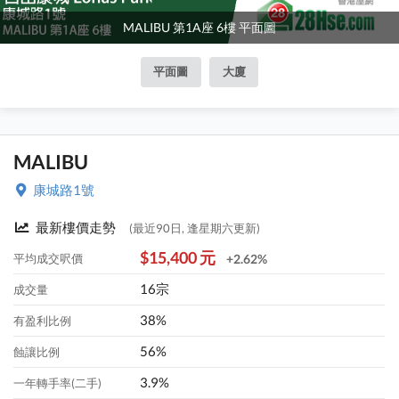
MALIBU 第1A座 6樓 平面圖
平面圖
大廈
MALIBU
康城路1號
最新樓價走勢
(最近90日, 逢星期六更新)
$15,400 元
平均成交呎價
+2.62%
16宗
成交量
38%
有盈利比例
56%
蝕讓比例
3.9%
一年轉手率(二手)