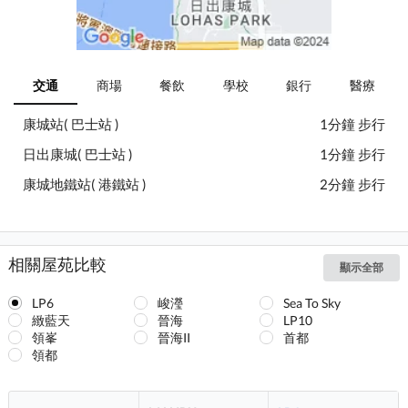
交通
商場
餐飲
學校
銀行
醫療
康城站( 巴士站 )
1分鐘 步行
日出康城( 巴士站 )
1分鐘 步行
康城地鐵站( 港鐵站 )
2分鐘 步行
相關屋苑比較
顯示全部
LP6
峻瀅
Sea To Sky
緻藍天
晉海
LP10
領峯
晉海II
首都
領都