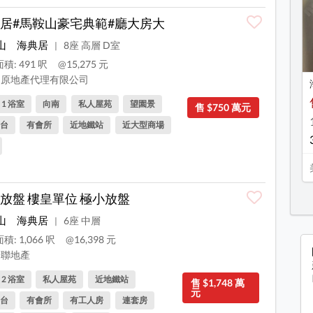
居#馬鞍山豪宅典範#廳大房大
山
海典居
8座 高層 D室
|
積: 491 呎
@15,275 元
原地產代理有限公司
, 1 浴室
向南
私人屋苑
望園景
售 $750 萬元
台
有會所
近地鐵站
近大型商場
放盤 樓皇單位 極小放盤
山
海典居
6座 中層
|
積: 1,066 呎
@16,398 元
聯地產
, 2 浴室
私人屋苑
近地鐵站
售 $1,748 萬
元
台
有會所
有工人房
連套房