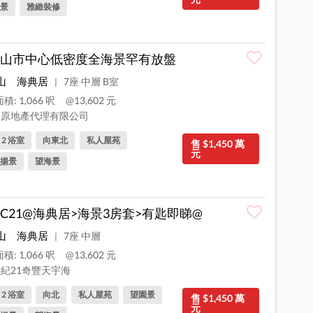
景
雅緻裝修
山市中心低密度全海景罕有放盤
山
海典居
7座 中層 B室
|
積: 1,066 呎
@13,602 元
原地產代理有限公司
, 2 浴室
向東北
私人屋苑
售 $1,450 萬
元
揚景
望海景
C21@海典居>海景3房套>有匙即睇@
山
海典居
7座 中層
|
積: 1,066 呎
@13,602 元
紀21奇豐天宇海
, 2 浴室
向北
私人屋苑
望園景
售 $1,450 萬
元