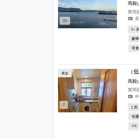
馬鞍
實用面
美
20
5+ 房
豪華
有會
（低
黃金
馬鞍
實用面
中
7
2 房 
有露
VR