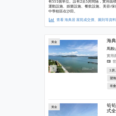
有551個單位。設有2至5房間隔，實用面積
運動設施、娛樂設施、餐飲設施、美容/保
中學校區在沙田。
查看 海典居 屋苑成交價、圖則等資
海典
黃金
馬鞍
實用面
世
9
3 房 
望海
有會
筍筍
黃金
式全