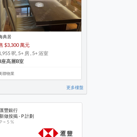
海典居
售 $3,300 萬元
1,955 呎, 5+ 房 , 5+ 浴室
3座高層B室
美聯物業
更多樓盤
匯豐銀行
新做按揭 - P 計劃
P = 5 %