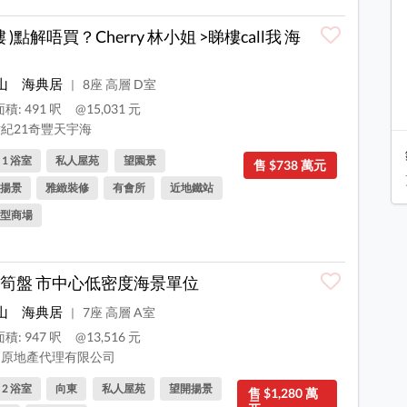
樓 )點解唔買？Cherry 林小姐 >睇樓call我 海
山
海典居
8座 高層 D室
|
積: 491 呎
@15,031 元
紀21奇豐天宇海
, 1 浴室
私人屋苑
望園景
售 $738 萬元
揚景
雅緻裝修
有會所
近地鐵站
型商場
筍盤 市中心低密度海景單位
山
海典居
7座 高層 A室
|
積: 947 呎
@13,516 元
原地產代理有限公司
, 2 浴室
向東
私人屋苑
望開揚景
售 $1,280 萬
元