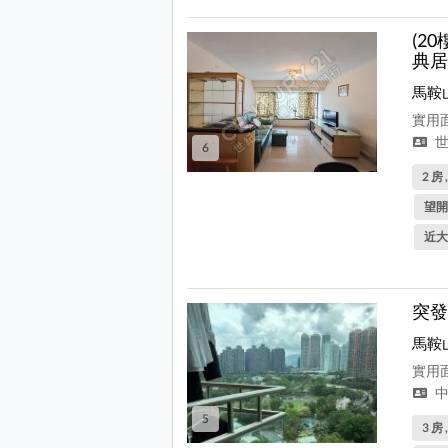
(20
典居
馬鞍
實用面
世
6
2 房 
望開
近大
突發
馬鞍
實用面
中
5
3 房 