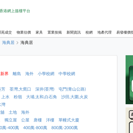
1 香港網上搵樓平台
屋苑成交
物業估價
家具
置業按揭
新聞資訊
校網
地產代理
易發樓價
海典居
海典居
新界
離島
海外
小學校網
中學校網
葵芳
荃灣,大窩口
深井(荃灣)
屯門(青山公路)
上水
粉嶺
大埔,太和,白石角
沙田,大圍,火炭
水灣
店舖
土地
海外
屋
獨立屋
公屋
唐樓
洋樓
單幢式大廈
00萬-400萬
400萬-800萬
800萬-2000萬