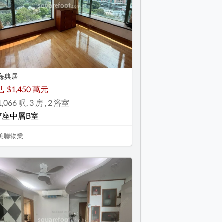
海典居
售 $1,450 萬元
1,066 呎, 3 房 , 2 浴室
7座中層B室
美聯物業