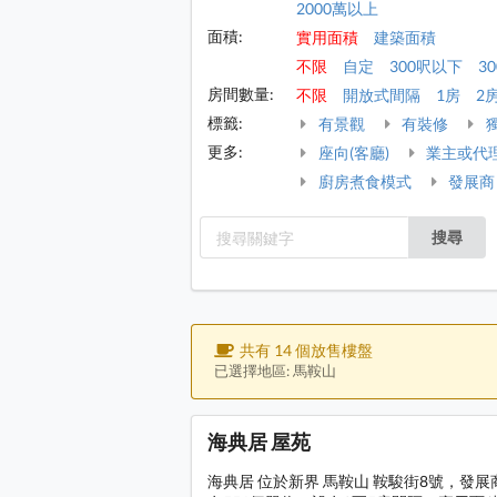
2000萬以上
面積:
實用面積
建築面積
不限
自定
300呎以下
30
房間數量:
不限
開放式間隔
1房
2
標籤:
有景觀
有裝修
更多:
座向(客廳)
業主或代
廚房煮食模式
發展商
搜尋
共有 14 個放售樓盤
已選擇地區: 馬鞍山
海典居 屋苑
海典居 位於新界 馬鞍山 鞍駿街8號，發展