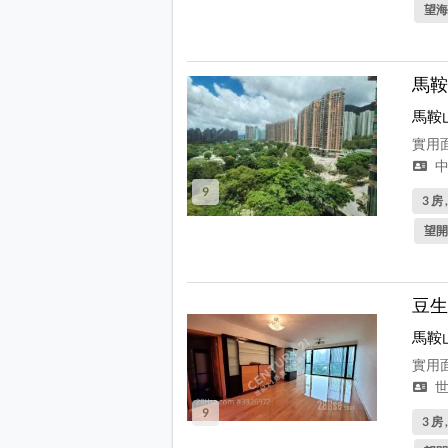
望海
馬鞍
馬鞍
實用面
中
9
3 房 
望開
豆生
馬鞍
實用面
世
9
3 房 