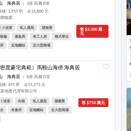
山
海典居
3座 高層 B室
|
積: 1,955 呎
@16,880 元
聯物業
 , 4 浴室
私人屋苑
望海景
售 $3,300 萬
元
裝修
連套房
有工人房
複式單位
所
近地鐵站
近大型商場
密度豪宅典範）馬鞍山海傍 海典居
山
海典居
8座 高層 D室
|
積: 491 呎
@15,275 元
原地產代理有限公司
, 1 浴室
向南
私人屋苑
望園景
售 $750 萬元
台
有會所
近地鐵站
近大型商場