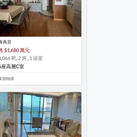
海典居
售 $1,680 萬元
1,066 呎, 2 房 , 1 浴室
6座高層C室
美聯物業