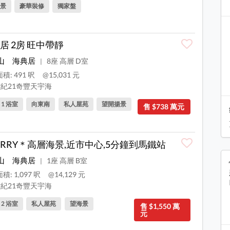
景
豪華裝修
獨家盤
居 2房 旺中帶靜
山
海典居
8座 高層 D室
|
積: 491 呎
@15,031 元
紀21奇豐天宇海
, 1 浴室
向東南
私人屋苑
望開揚景
售 $738 萬元
ERRY＊高層海景,近市中心,5分鐘到馬鐵站
山
海典居
1座 高層 B室
|
積: 1,097 呎
@14,129 元
紀21奇豐天宇海
, 2 浴室
私人屋苑
望海景
售 $1,550 萬
元