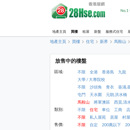
No.
地產主頁
買樓
租屋
新盤
服務式住宅
地產主頁
買樓
住宅
新界
馬鞍山
放售中的樓盤
區域:
不限
全港
香港島
九龍
大學 / 大專院校
不限
沙頭角
青衣
葵涌,
屯門
天水圍
元朗,洪水橋
馬鞍山
將軍澳區
西貢,清
類別:
不限
住宅
車位
工商
不限
私人屋苑
居屋
村
售價:
不限
自定
200萬以下
2