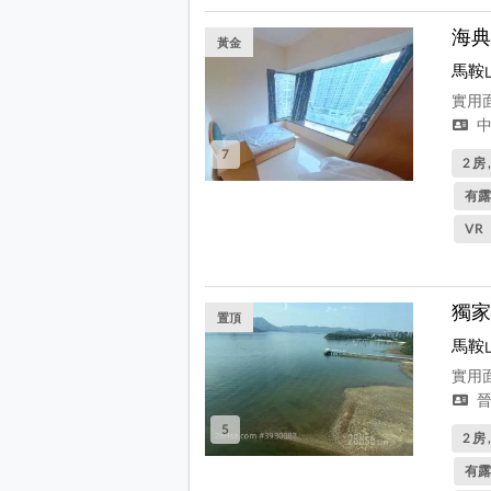
海典
黃金
馬鞍
實用面
中
7
2 房 
有露
VR
獨家
置頂
馬鞍
實用面
晉
5
2 房 
有露