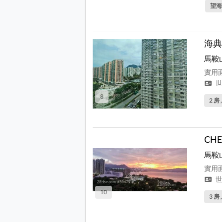
望海
海典
馬鞍
實用面
世
8
2 房 
CH
馬鞍
實用面
世
10
3 房 