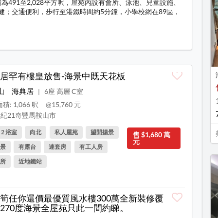
為491至2,028平方呎，屋苑內設有會所、泳池、兒童設施、
健；交通便利，步行至港鐵時間約5分鐘，小學校網在89區，
料
居罕有樓皇放售-海景中既天花板
山
海典居
6座 高層 C室
|
積: 1,066 呎
@15,760 元
紀21奇豐馬鞍山市
, 2 浴室
向北
私人屋苑
望開揚景
售 $1,680 萬
元
景
有露台
連套房
有工人房
所
近地鐵站
筍任你還價最優質風水樓300萬全新裝修覆
270度海景全屋苑只此一間約睇。