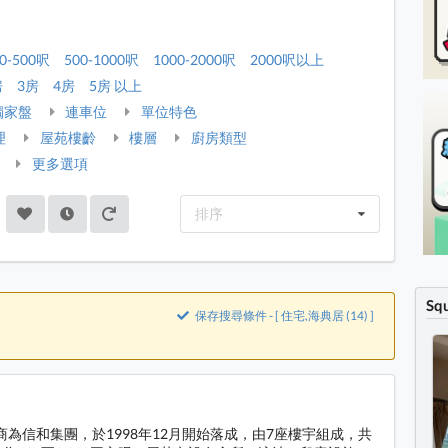
0-500呎
500-1000呎
1000-2000呎
2000呎以上
房
3房
4房
5房 以上
獨家盤
連車位
單位特色
理
屋苑樓齡
樓層
廚房類型
更多選項
排序
Sq
保存搜尋條件 - [ 住宅,海典居 (14) ]
商為信和集團，於1998年12月開始落成，由7座樓宇組成，共