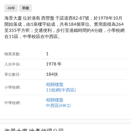
48年
單幢
海景大廈 位於港島 西營盤 干諾道西82-87號，於1978年10月
開始落成，由1座樓宇組成，共有184個單位。實用面積為264
至355平方呎；交通便利，步行至港鐵時間約4分鐘，小學校網
在11區，中學校區在中西區。
1
物業座數:
1978 年
入伙年份:
184伙
單位數目:
相關樓盤
小學校網:
11校網(中西區)
相關樓盤
中學校網:
中西區(HK1)
海景大廈 地產代理公司