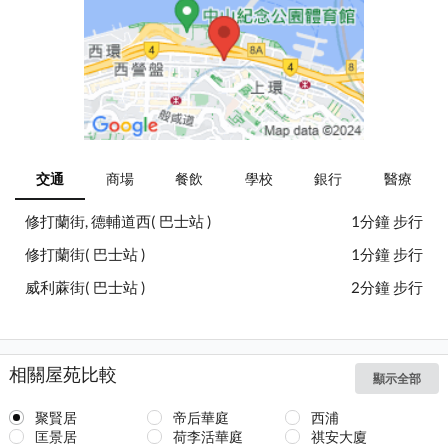
交通
商場
餐飲
學校
銀行
醫療
修打蘭街, 德輔道西( 巴士站 )
1分鐘 步行
修打蘭街( 巴士站 )
1分鐘 步行
威利蔴街( 巴士站 )
2分鐘 步行
相關屋苑比較
顯示全部
聚賢居
帝后華庭
西浦
匡景居
荷李活華庭
祺安大廈