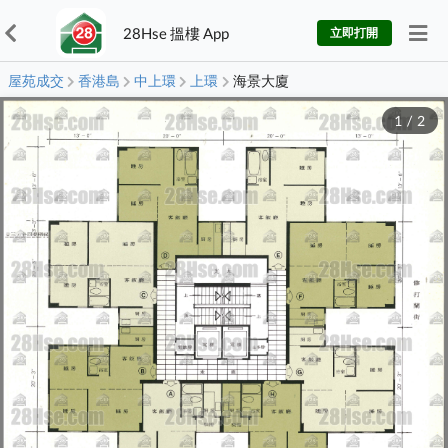
28Hse 搵樓 App
立即打開
屋苑成交
香港島
中上環
上環
海景大廈
1
/
2