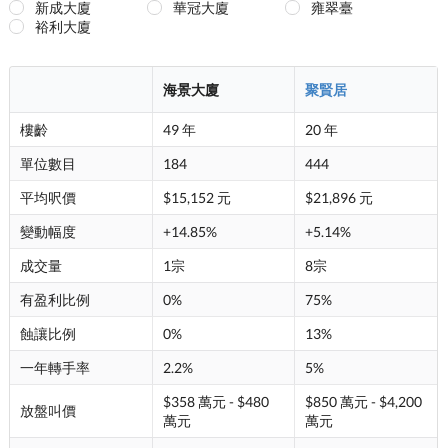
新成大廈
華冠大廈
雍翠臺
裕利大廈
海景大廈
聚賢居
樓齡
49 年
20 年
單位數目
184
444
平均呎價
$15,152 元
$21,896 元
變動幅度
+14.85%
+5.14%
成交量
1宗
8宗
有盈利比例
0%
75%
蝕讓比例
0%
13%
一年轉手率
2.2%
5%
$358 萬元 - $480
$850 萬元 - $4,200
放盤叫價
萬元
萬元