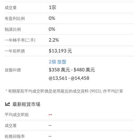
1宗
成交量
0%
有盈利比例
0%
蝕讓比例
2.2%
一年轉手率(二手)
$13,193 元
一年前呎價
2個 放盤
$358 萬元 - $480 萬元
放盤叫價
@13,561 - @14,458
* 有關屋苑平均成交呎價是使用最近的成交資料 (90日), 作平均計算
最新租賃市場
--
平均成交呎租
--
成交量
--
租務回報率