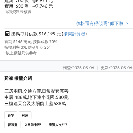
建築: 700 呎
@6,971 元
實用: 630 呎
@7,746 元
面積資料未核實
價格還有得傾嗎? 傾下啦 >
按揭每月供款 $16,199 元 (
按揭計算機
)
首期 $146 萬元, 按揭成數 70%
按揭利率 3%, 供款年期 25年
*以上價錢只供參考
刊登:2026-08-06
|
更新:2026-08-06
雞嶺 樓盤介紹
三房兩廁,交通方便,日常配套完善
中層:488萬,地下連小花園:580萬,
三樓連天台及太陽能上蓋638萬
住宅
村屋
普通盤
2 日前 刊登
瀏覽人次#47