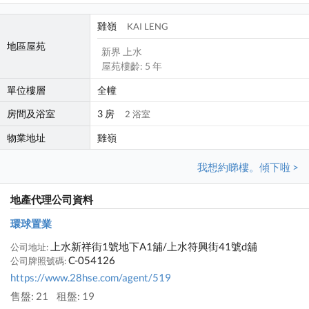
雞嶺
KAI LENG
地區屋苑
新界 上水
屋苑樓齡: 5 年
單位樓層
全幢
房間及浴室
3 房
2 浴室
物業地址
雞嶺
我想約睇樓。傾下啦 >
地產代理公司資料
環球置業
上水新祥街1號地下A1舖/上水符興街41號d舖
公司地址:
C-054126
公司牌照號碼:
https://www.28hse.com/agent/519
售盤: 21
租盤: 19