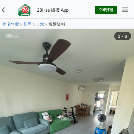
28Hse 搵樓 App
立即打開
住宅售盤
新界
上水
樓盤資料
1
/
8