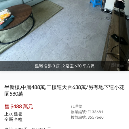
雞嶺 售盤 3 房 , 2 浴室 630 平方呎
半新樓,中層488萬,三樓連天台638萬/另有地下連小花
園580萬
售 $488 萬元
代理盤
物業編號: F133681
上水 雞嶺
樓盤編號:
3557660
全層 全幢