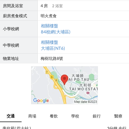
房間及浴室
4 房
2 浴室
廚房煮食模式
明火煮食
相關樓盤
小學校網
84校網(大埔區)
相關樓盤
中學校網
大埔區(NT6)
物業地址
梅樹坑路8號
交通
商場
餐飲
學校
銀行
醫療
帝欣苑( 巴士站 )
3分鐘 步行