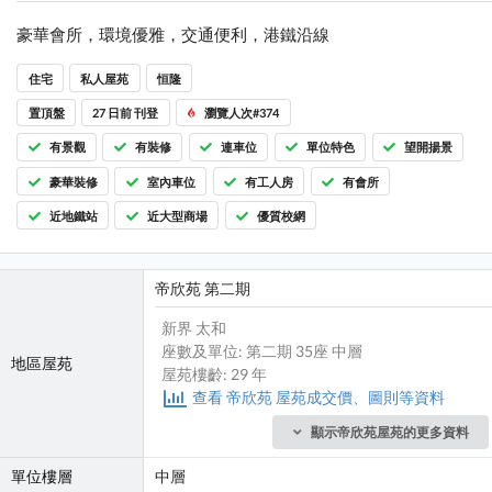
豪華會所，環境優雅，交通便利，港鐵沿線
住宅
私人屋苑
恒隆
置頂盤
27 日前 刊登
瀏覽人次#374
有景觀
有裝修
連車位
單位特色
望開揚景
豪華裝修
室內車位
有工人房
有會所
近地鐵站
近大型商場
優質校網
帝欣苑 第二期
新界 太和
座數及單位: 第二期 35座 中層
地區屋苑
屋苑樓齡: 29 年
查看 帝欣苑 屋苑成交價、圖則等資料
顯示帝欣苑屋苑的更多資料
單位樓層
中層