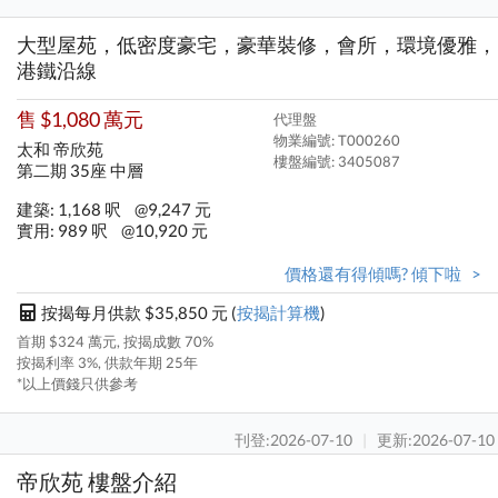
大型屋苑，低密度豪宅，豪華裝修，會所，環境優雅，
港鐵沿線
售 $1,080 萬元
代理盤
物業編號: T000260
太和 帝欣苑
樓盤編號:
3405087
第二期 35座 中層
建築: 1,168 呎
@9,247 元
實用: 989 呎
@10,920 元
價格還有得傾嗎? 傾下啦 >
按揭每月供款 $35,850 元 (
按揭計算機
)
首期 $324 萬元, 按揭成數 70%
按揭利率 3%, 供款年期 25年
*以上價錢只供參考
刊登:2026-07-10
|
更新:2026-07-10
帝欣苑 樓盤介紹