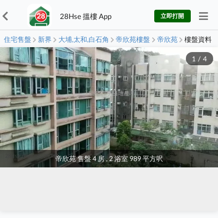
28Hse 搵樓 App
立即打開
住宅售盤
新界
大埔,太和,白石角
帝欣苑樓盤
帝欣苑
樓盤資料
1
/
4
帝欣苑 售盤 4 房 , 2 浴室 989 平方呎