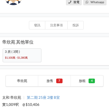
致電
Whatsapp
發訊
注意事項
投訴
帝欣苑 其他單位
3 房 ( 3間 )
$1,100萬 - $1,380萬
帝欣苑
放售
放租
7
4
太和 帝欣苑
|
第二期 25座 2樓 B室
實1,009呎
$10,406
@