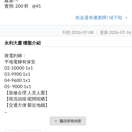
建築: --
實用: 200 呎
@45
租金還有優惠嗎? 傾下啦 >
刊登:2026-07-08
|
更新:2026-07-16
永利大廈 樓盤介紹
致電約睇：
平地電梯有保安
02-10000 1x1
03-9900 1x1
04-9600 1x1
05- 9000 1x1
【裝修企理 人見人愛】
【唔洗頭痕 呢間啱哂】
【交通方便 鄰近地鐵】
...
顯示所有內容