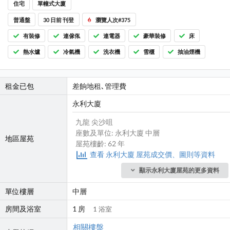
住宅
單幢式大廈
普通盤
30 日前 刊登
瀏覽人次#375
有裝修
連傢俬
連電器
豪華裝修
床
熱水爐
冷氣機
洗衣機
雪櫃
抽油煙機
租金已包
差餉地租､管理費
永利大廈
九龍 尖沙咀
座數及單位: 永利大廈 中層
地區屋苑
屋苑樓齡: 62 年
查看 永利大廈 屋苑成交價、圖則等資料
顯示永利大廈屋苑的更多資料
單位樓層
中層
房間及浴室
1 房
1 浴室
相關樓盤