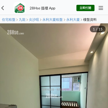
28Hse 搵樓 App
立即打開
住宅租盤
九龍
尖沙咀
永利大廈租盤
永利大廈
樓盤資料
1
/
15