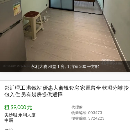
永利大廈 租盤 1 房 , 1 浴室 200 平方呎
鄰近理工 港鐵站 優惠大窗靚套房 家電齊全 乾濕分離 拎
包入住 另有幾房提供選擇
租 $9,000 元
代理盤
物業編號: 003473
尖沙咀 永利大廈
樓盤編號:
3924223
中層