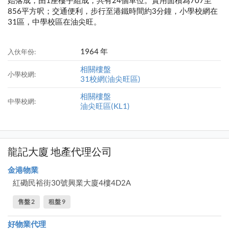
始落成，由1座樓宇組成，共有24個單位。實用面積為707至
856平方呎；交通便利，步行至港鐵時間約3分鐘，小學校網在
31區，中學校區在油尖旺。
1964 年
入伙年份:
相關樓盤
小學校網:
31校網(油尖旺區)
相關樓盤
中學校網:
油尖旺區(KL1)
龍記大廈 地產代理公司
金港物業
紅磡民裕街30號興業大廈4樓4D2A
售盤 2
租盤 9
好物業代理