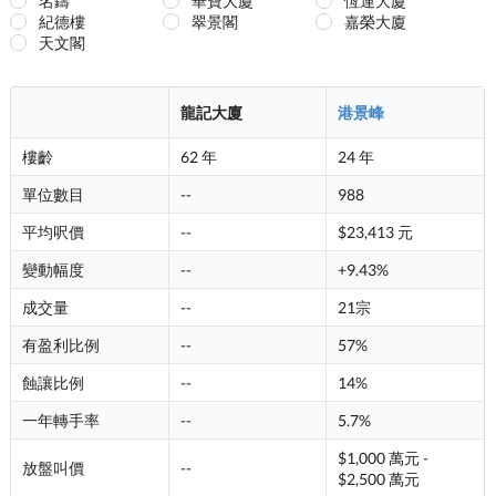
名鑄
華寶大廈
恆運大廈
紀德樓
翠景閣
嘉榮大廈
天文閣
龍記大廈
港景峰
樓齡
62 年
24 年
單位數目
--
988
平均呎價
--
$23,413 元
變動幅度
--
+9.43%
成交量
--
21宗
有盈利比例
--
57%
蝕讓比例
--
14%
一年轉手率
--
5.7%
$1,000 萬元 -
放盤叫價
--
$2,500 萬元