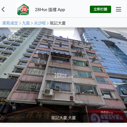
28Hse 搵樓 App
立即打開
屋苑成交
九龍
尖沙咀
龍記大廈
龍記大廈 大廈