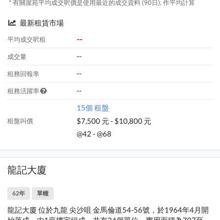
* 有關屋苑平均成交呎價是使用最近的成交資料 (90日), 作平均計算
最新租賃市場
--
平均成交呎租
--
成交量
--
租務回報率
--
租務活躍率
15個 租盤
$7,500 元 - $10,800 元
租盤叫價
@42 - @68
龍記大廈
62年
單幢
龍記大廈 位於九龍 尖沙咀 金馬倫道54-56號，於1964年4月開