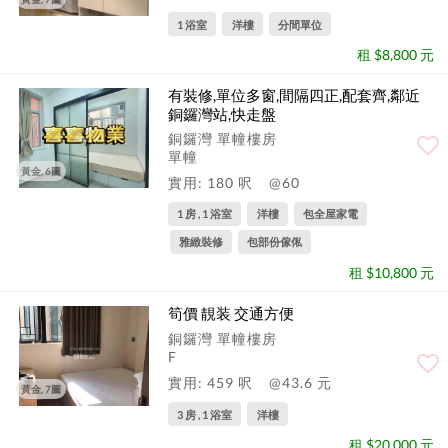
1 浴室
洋樓
分間單位
租 $8,800 元
有裝修,單位多窗,間隔四正,配套齊,鄰近
銅鑼灣站,快走盤
銅鑼灣 單幢樓房
單幢
黃金, 6圖
實用: 180 呎
@60
1 房 , 1 浴室
洋樓
包全屋家電
雅緻裝修
包部份傢俬
租 $10,800 元
筍價 靚装 交通方便
銅鑼灣 單幢樓房
F
實用: 459 呎
@43.6 元
黃金, 7圖
3 房 , 1 浴室
洋樓
租 $20,000 元