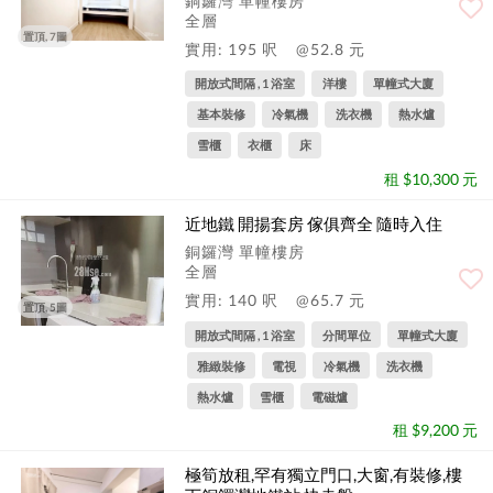
銅鑼灣 單幢樓房
全層
置頂, 7圖
實用: 195 呎
@52.8 元
開放式間隔 , 1 浴室
洋樓
單幢式大廈
基本裝修
冷氣機
洗衣機
熱水爐
雪櫃
衣櫃
床
租 $10,300 元
近地鐵 開揚套房 傢俱齊全 隨時入住
銅鑼灣 單幢樓房
全層
實用: 140 呎
@65.7 元
置頂, 5圖
開放式間隔 , 1 浴室
分間單位
單幢式大廈
雅緻裝修
電視
冷氣機
洗衣機
熱水爐
雪櫃
電磁爐
租 $9,200 元
極筍放租,罕有獨立門口,大窗,有裝修,樓