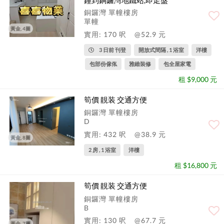
鐘到銅鑼灣地鐵站,即走盤
銅鑼灣 單幢樓房
單幢
黃金, 4圖
實用: 170 呎
@52.9 元
3 日前 刊登
開放式間隔 , 1 浴室
洋樓
包部份傢俬
雅緻裝修
包全屋家電
租 $9,000 元
筍價 靚装 交通方便
銅鑼灣 單幢樓房
D
實用: 432 呎
@38.9 元
黃金, 8圖
2 房 , 1 浴室
洋樓
租 $16,800 元
筍價 靚装 交通方便
銅鑼灣 單幢樓房
B
實用: 130 呎
@67.7 元
黃金, 7圖