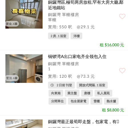
銅鑼灣區,極筍两房放租,罕有大房大廳,鄰
近地鐵站
銅鑼灣 單幢樓房
單幢
黃金, 6圖
實用: 550 呎
@29.1 元
2 房 , 1 浴室
洋樓
租 $16,000 元
铜锣湾A出口家电齐全领包入住
銅鑼灣 單幢樓房
1
實用: 120 呎
@73.3 元
置頂, 6圖
2 日前 刊登
開放式間隔 , 1 浴室
向東南
業主盤
唐樓
私人屋苑
分間單位
包全屋家電
雪櫃
熱水爐
租 $8,800 元
銅鑼灣最正最荀即走盤，包家電，有