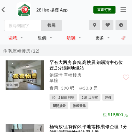
28Hse 搵樓 App
立即打開
搜尋
區域
租價
類別
更多
住宅,單幢樓房 (32)
罕有大两房,多窗,高樓層,銅鑼灣中心位
置,2分鐘到地鐵站
銅鑼灣 單幢樓房
單幢
黃金, 7圖
實用: 390 呎
@50.8 元
2 日前 刊登
2 房 , 1 浴室
洋樓
望開揚景
雅緻裝修
租 $19,800 元
極筍放租,有傢俬,平地電梯,裝修企理, 1分