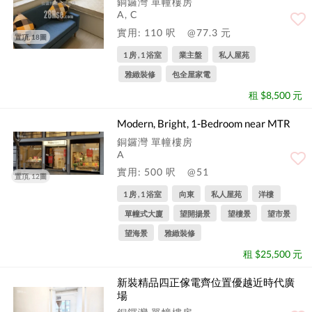
銅鑼灣 單幢樓房
A, C
實用: 110 呎
@77.3 元
置頂, 18圖
1 房 , 1 浴室
業主盤
私人屋苑
雅緻裝修
包全屋家電
租 $8,500 元
Modern, Bright, 1-Bedroom near MTR
銅鑼灣 單幢樓房
A
實用: 500 呎
@51
置頂, 12圖
1 房 , 1 浴室
向東
私人屋苑
洋樓
單幢式大廈
望開揚景
望樓景
望市景
望海景
雅緻裝修
租 $25,500 元
新裝精品四正傢電齊位置優越近時代廣
場