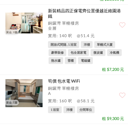
新裝精品四正傢電齊位置優越近維園港
鐵
銅鑼灣 單幢樓房
全層
黃金, 9圖
實用: 140 呎
@51.4 元
開放式間隔 , 1 浴室
洋樓
單幢式大廈
豪華裝修
包全屋家電
微波爐
冷氣機
熱水爐
雪櫃
電磁爐
租 $7,200 元
筍價 包水電 WiFi
銅鑼灣 單幢樓房
A
實用: 160 呎
@58.1 元
黃金, 5圖
1 浴室
洋樓
分間單位
租 $9,300 元