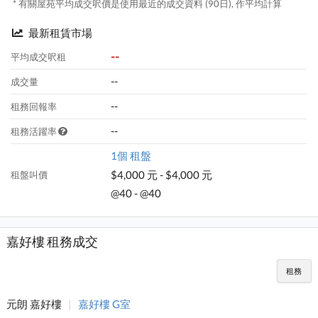
* 有關屋苑平均成交呎價是使用最近的成交資料 (90日), 作平均計算
最新租賃市場
--
平均成交呎租
--
成交量
--
租務回報率
--
租務活躍率
1個 租盤
$4,000 元 - $4,000 元
租盤叫價
@40 - @40
嘉好樓 租務成交
租務
元朗 嘉好樓
|
嘉好樓 G室