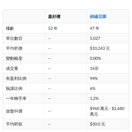
嘉好樓
錦繡花園
樓齡
52 年
47 年
單位數目
--
5,027
平均呎價
--
$10,243 元
變動幅度
--
0.00%
成交量
--
16宗
有盈利比例
--
94%
蝕讓比例
--
6%
一年轉手率
--
1.2%
$960 萬元 - $2,680
放盤叫價
--
萬元
平均呎租
--
$30.0 元