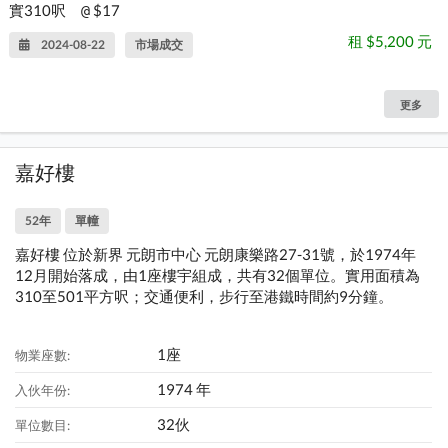
實310呎
$17
@
租 $5,200 元
2024-08-22
市場成交
更多
嘉好樓
52年
單幢
嘉好樓 位於新界 元朗市中心 元朗康樂路27-31號，於1974年
12月開始落成，由1座樓宇組成，共有32個單位。實用面積為
310至501平方呎；交通便利，步行至港鐵時間約9分鐘。
1座
物業座數:
1974 年
入伙年份:
32伙
單位數目: