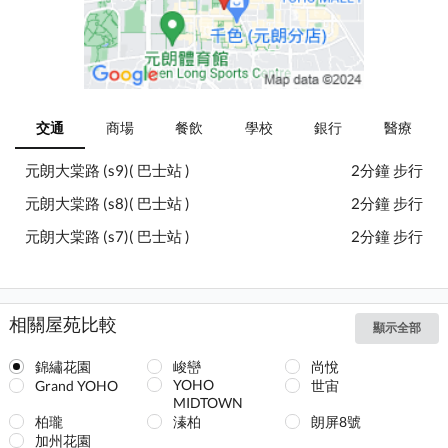
交通
商場
餐飲
學校
銀行
醫療
元朗大棠路 (s9)( 巴士站 )
2分鐘 步行
元朗大棠路 (s8)( 巴士站 )
2分鐘 步行
元朗大棠路 (s7)( 巴士站 )
2分鐘 步行
相關屋苑比較
顯示全部
錦繡花園
峻巒
尚悅
YOHO
Grand YOHO
世宙
MIDTOWN
柏瓏
溱柏
朗屏8號
加州花園