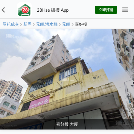
28Hse 搵樓 App
立即打開
屋苑成交
新界
元朗,洪水橋
元朗
嘉好樓
嘉好樓 大廈