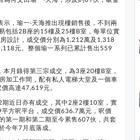
表示，瑜一‧天海推出現樓銷售後，不到兩
易包括2B座的15樓及25樓B室，每單位實
房設計，成交價分別為1,212萬及1,318
5,118元。整個瑜一系列已累計售出559
期，本月錄得第三宗成交，為3座20樓B室，
，3房加工作間，配有私人電梯大堂及一個車
價高達47,619元。
lace 2期近日亦有成交，其中2座2樓10室，實
9平方呎平台，成交價636.7萬元，呎價
 Place的第一期和第二期至今累售607伙，共套
於今年7月底落成。