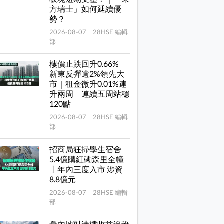
方瑞士」如何延續優
勢？
2026-08-07 28HSE 編輯
部
樓價止跌回升0.66%
新東反彈逾2%領先大
市｜租金微升0.01%連
升兩周 連續五周站穩
120點
2026-08-07 28HSE 編輯
部
招商局狂掃學生宿舍
5.4億購紅磡森里全幢
丨年內三度入市 涉資
8.8億元
2026-08-07 28HSE 編輯
部