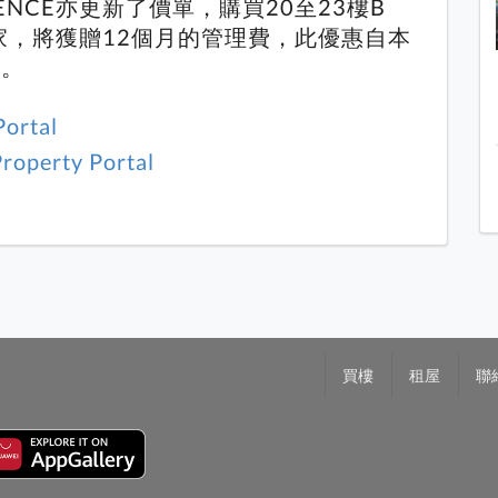
DENCE亦更新了價單，購買20至23樓B
買家，將獲贈12個月的管理費，此優惠自本
日。
Portal
roperty Portal
買樓
租屋
聯