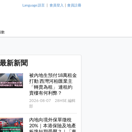
|
|
Language 語言
會員登入
會員註冊
指數
最新新聞
被內地生預付18萬租金
打動 西灣河柏匯業主
「轉賣為租」 連租約
賣樓有何利弊？
2026-08-07 28HSE 編輯
部
內地向境外保單徵稅
20%｜本港保險及地產
板塊短期受壓？｜「東