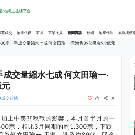
1 香港網上搵樓平台
屋苑成交
物業估價
家具
置業按揭
新聞資訊
校網
地產代理
易發樓價
00宗一手成交量縮水七成 何文田瑜一‧天海售89伙吸金9.9億元
1 / 1
手成交量縮水七成 何文田瑜一‧
億元
#成交行情
，加上中美關稅戰的影響，本月首半月的一
00宗，相比3月同期的約1,300宗，下跌
目為何文田瑜一‧天海，涉及約89伙，吸金