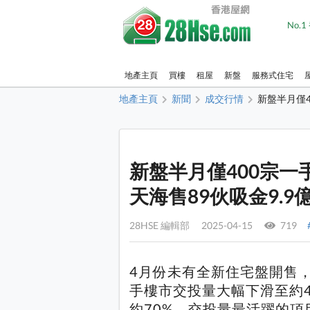
No.
地產主頁
買樓
租屋
新盤
服務式住宅
地產主頁
新聞
成交行情
新盤半月僅4
新盤半月僅400宗一
天海售89伙吸金9.9
28HSE 編輯部 2025-04-15
719
4月份未有全新住宅盤開售
手樓市交投量大幅下滑至約4
約70%。交投量最活躍的項