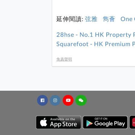
延伸閱讀:
弦雅
雋薈
One 
28hse - No.1 HK Property 
Squarefoot - HK Premium P
免責聲明