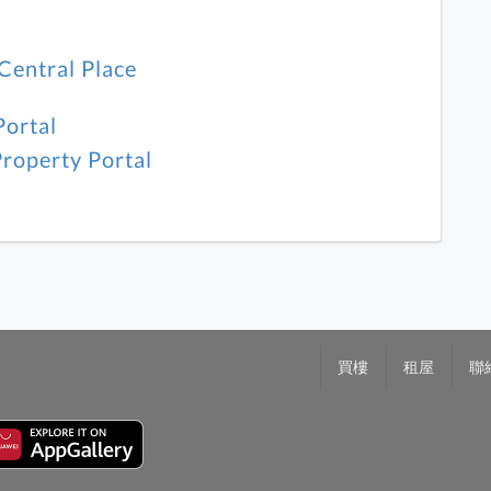
Central Place
Portal
roperty Portal
買樓
租屋
聯