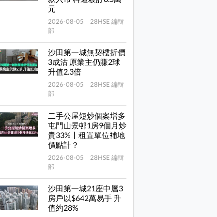
元
2026-08-05 28HSE 編輯
部
沙田第一城無契樓折價
3成沽 原業主仍賺2球
升值2.3倍
2026-08-05 28HSE 編輯
部
二手公屋短炒個案增多
屯門山景邨1房9個月炒
貴33%丨租置單位補地
價點計？
2026-08-05 28HSE 編輯
部
沙田第一城21座中層3
房戶以$642萬易手 升
值約28%