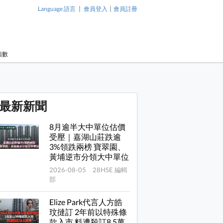
|
|
Language 語言
會員登入
會員註冊
指數
最新新聞
8月逾半大中單位估價
受壓｜嘉湖山莊跌逾
3%領跌兩榜 寶翠園、
黃埔逆市分領大中單位
2026-08-05 28HSE 編輯
部
Elize Park代言人方皓
玟撻訂 2年前以特殊條
款入市 料遭殺訂8.5萬