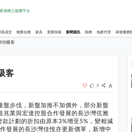
1 香港網上搵樓平台
屋苑成交
物業估價
家具
置業按揭
新聞資訊
校網
地產代理
易發樓價
折扣吸客
1 / 1
吸客
2
推盤步伐，新盤加推不加價外，部分新盤
佳兆業與宏達控股合作發展的長沙灣弦雅
付款計劃的折扣由原本3%增至5%，變相減
合作發展的長沙灣佳悅亦更新價單，新增中