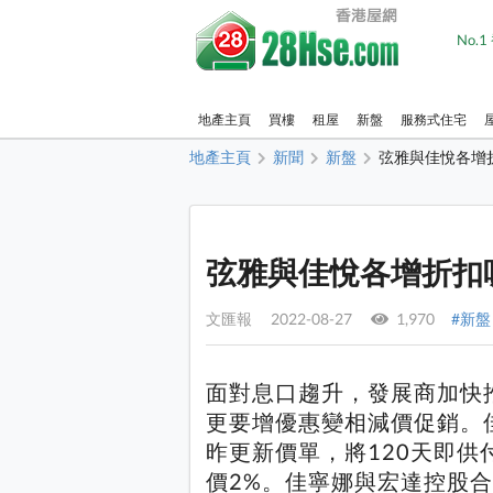
No.
地產主頁
買樓
租屋
新盤
服務式住宅
地產主頁
新聞
新盤
弦雅與佳悅各增
弦雅與佳悅各增折扣
文匯報 2022-08-27
1,970
#新盤
面對息口趨升，發展商加快
更要增優惠變相減價促銷。
昨更新價單，將120天即供
價2%。佳寧娜與宏達控股