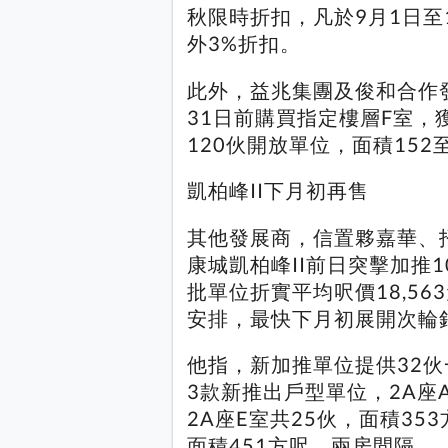
秋限時折扣，凡於9月1日至
外3%折扣。
此外，益兆集團及俊和合作
31日前購買指定樓層F室
120伙開放單位，面積152
凱柏峰II下月初再售
其他發展商，信置夥嘉華、
康城凱柏峰II前日突擊加推
批單位折實平均呎價18,5
安排，最快下月初展開次輪
他指，新加推單位提供32伙
3款新推出戶型單位，2A座
2A座E室共25伙，面積35
面積451方呎，兩房間隔。