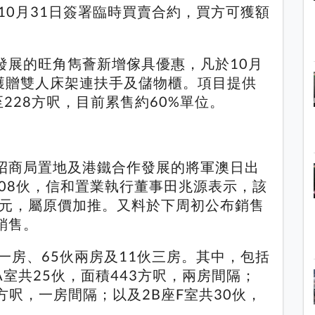
10月31日簽署臨時買賣合約，買方可獲額
發展的旺角雋薈新增傢具優惠，凡於10月
，獲贈雙人床架連扶手及儲物櫃。項目提供
至228方呎，目前累售約60%單位。
招商局置地及港鐵合作發展的將軍澳日出
108伙，信和置業執行董事田兆源表示，該
63元，屬原價加推。又料於下周初公布銷售
銷售。
一房、65伙兩房及11伙三房。其中，包括
A室共25伙，面積443方呎，兩房間隔；
3方呎，一房間隔；以及2B座F室共30伙，