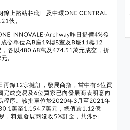
上路站柏瓏III及中環ONE CENTRAL
121伙。
 INNOVALE-Archway昨日提價4%發
交單位為B座19樓8室及B座11樓12
，各以480.68萬及474.51萬元成交，折
12元。
日再錄12宗撻訂，發展商指，當中有6位買
圖完成交易及6位買家已向發展商表明意向
程序。該批單位於2020年3月至2021年
.1萬至1,154.7萬元，總值逾1.12億
易，料遭發展商沒收5%訂金，共涉約