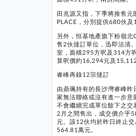
田兆源又指，下季將推售元朗錦
PLACE，分別提供680伙及
另外，恒基地產旗下粉嶺北ONE
售2伙撻訂單位，迅即沽清。成
室，面積295方呎及314方呎
算呎價約16,294元及15,1
睿峰再錄12宗撻訂
由鼎珮持有的長沙灣睿峰昨
家無法聯絡或沒有進一步意
不會繼續完成單位餘下之交易
2月之間售出，成交價介乎580
元。該12伙均於昨日終止交
564.81萬元。