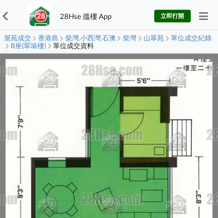
28Hse 搵樓 App
立即打開
屋苑成交
香港島
柴灣,小西灣,石澳
柴灣
山翠苑
單位成交紀錄
B座(翠瑜樓)
單位成交資料