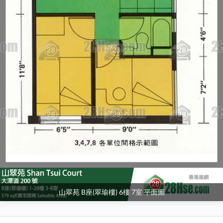
山翠苑 B座(翠瑜樓) 6樓 7室 平面圖