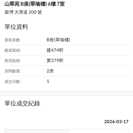
山翠苑 B座(翠瑜樓) 6樓 7室
柴灣 大潭道 200 號
單位資料
B座(翠瑜樓)
屋苑座數:
建474呎
建築面積:
實379呎
實用面積:
2房
房間數量:
1
成交宗數:
單位成交紀錄
2026-03-17