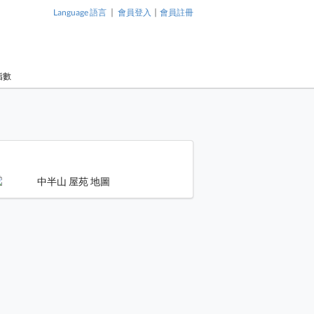
|
|
Language 語言
會員登入
會員註冊
指數
1 / 1
 屋苑 大廈
中半山 屋苑 大廈