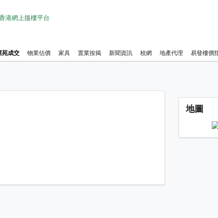
1 香港網上搵樓平台
屋苑成交
物業估價
家具
置業按揭
新聞資訊
校網
地產代理
易發樓價
中半山
地圖