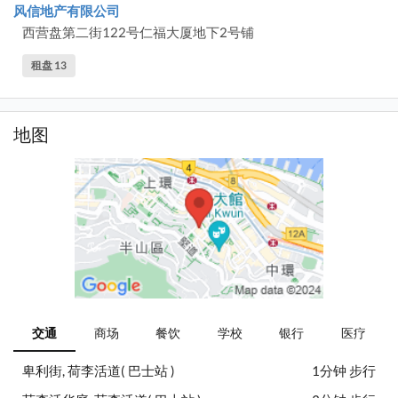
风信地产有限公司
西营盘第二街122号仁福大厦地下2号铺
租盘 13
地图
交通
商场
餐饮
学校
银行
医疗
卑利街, 荷李活道( 巴士站 )
1分钟 步行