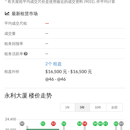
* 有关屋苑平均成交尺价是使用最近的成交资料 (90日), 作平均计算
最新租赁市场
--
平均成交尺租
--
成交量
--
租务回报率
--
租务活跃率
2个 租盘
$16,500 元 - $16,500 元
租盘叫价
@46 - @46
永利大厦 楼价走势
1年
5年
10年
全部