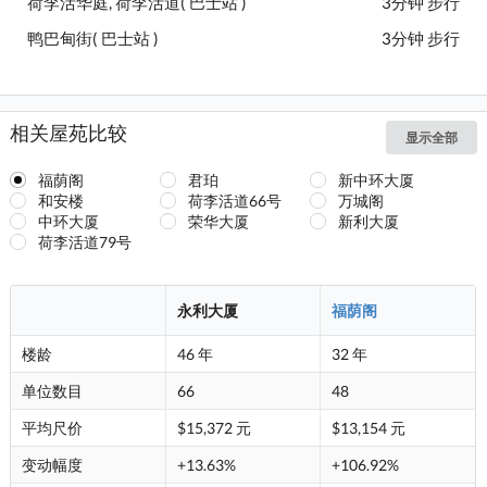
荷李活华庭, 荷李活道( 巴士站 )
3分钟 步行
鸭巴甸街( 巴士站 )
3分钟 步行
相关屋苑比较
显示全部
福荫阁
君珀
新中环大厦
和安楼
荷李活道66号
万城阁
中环大厦
荣华大厦
新利大厦
荷李活道79号
永利大厦
福荫阁
楼龄
46 年
32 年
单位数目
66
48
平均尺价
$15,372 元
$13,154 元
变动幅度
+13.63%
+106.92%