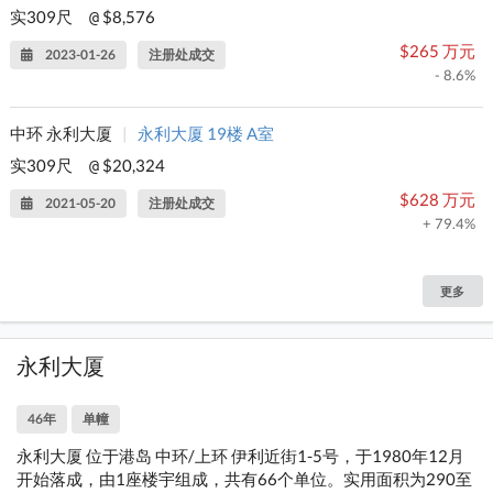
实309尺
$8,576
@
$265 万元
2023-01-26
注册处成交
- 8.6%
中环 永利大厦
|
永利大厦 19楼 A室
实309尺
$20,324
@
$628 万元
2021-05-20
注册处成交
+ 79.4%
更多
永利大厦
46年
单幢
永利大厦 位于港岛 中环/上环 伊利近街1-5号，于1980年12月
开始落成，由1座楼宇组成，共有66个单位。实用面积为290至