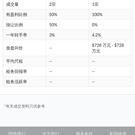
成交量
2宗
1宗
有盈利比例
50%
100%
蚀让比例
50%
0%
一年转手率
3%
4.2%
$728 万元 - $728
放盘叫价
--
万元
平均尺租
--
--
租务回报率
--
--
租务活跃率
--
--
*有关成交资料只供参考
联络我们
关于我们
服务条款
私隐政策