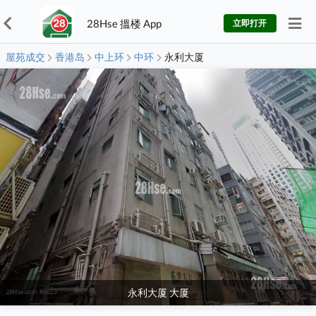
28Hse 搵楼 App
立即打开
屋苑成交
香港岛
中上环
中环
永利大厦
永利大厦 大厦