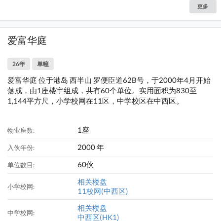
更多
爱富华庭
26年
单幢
爱富华庭 位于港岛 西半山 罗便臣道62B号，于2000年4月开始
落成，由1座楼宇组成，共有60个单位。实用面积为830至
1,144平方尺，小学校网在11区，中学校区在中西区。
1座
物业座数:
2000 年
入伙年份:
60伙
单位数目:
相关楼盘
小学校网:
11校网(中西区)
相关楼盘
中学校网:
中西区(HK1)