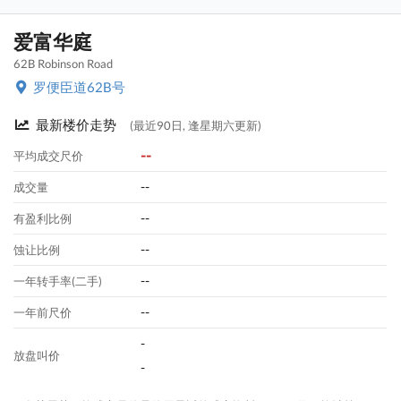
爱富华庭
62B Robinson Road
罗便臣道62B号
最新楼价走势
(最近90日, 逢星期六更新)
--
平均成交尺价
--
成交量
--
有盈利比例
--
蚀让比例
--
一年转手率(二手)
--
一年前尺价
-
放盘叫价
-