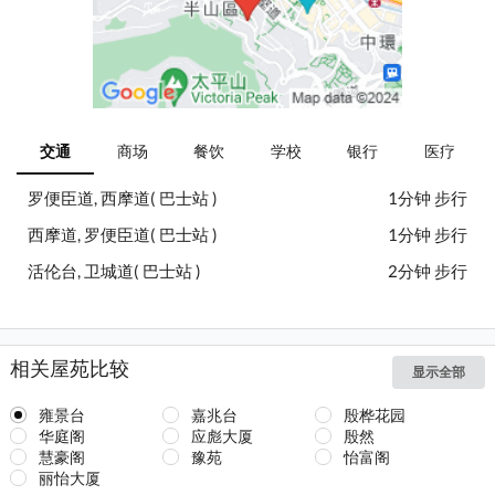
交通
商场
餐饮
学校
银行
医疗
罗便臣道, 西摩道( 巴士站 )
1分钟 步行
西摩道, 罗便臣道( 巴士站 )
1分钟 步行
活伦台, 卫城道( 巴士站 )
2分钟 步行
相关屋苑比较
显示全部
雍景台
嘉兆台
殷桦花园
华庭阁
应彪大厦
殷然
慧豪阁
豫苑
怡富阁
丽怡大厦