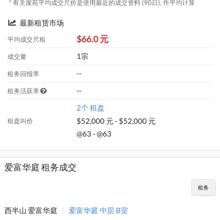
* 有关屋苑平均成交尺价是使用最近的成交资料 (90日), 作平均计算
最新租赁市场
$66.0 元
平均成交尺租
1宗
成交量
--
租务回报率
--
租务活跃率
2个 租盘
$52,000 元 - $52,000 元
租盘叫价
@63 - @63
爱富华庭 租务成交
租务
西半山 爱富华庭
|
爱富华庭 中层 B室