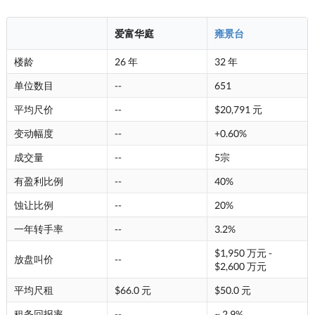
爱富华庭
雍景台
楼龄
26 年
32 年
单位数目
--
651
平均尺价
--
$20,791 元
变动幅度
--
+0.60%
成交量
--
5宗
有盈利比例
--
40%
蚀让比例
--
20%
一年转手率
--
3.2%
$1,950 万元 -
放盘叫价
--
$2,600 万元
平均尺租
$66.0 元
$50.0 元
租务回报率
--
~ 2.9%