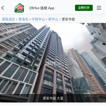
28Hse 搵楼 App
立即打开
屋苑成交
香港岛
中西半山
西半山
爱富华庭
爱富华庭 大厦