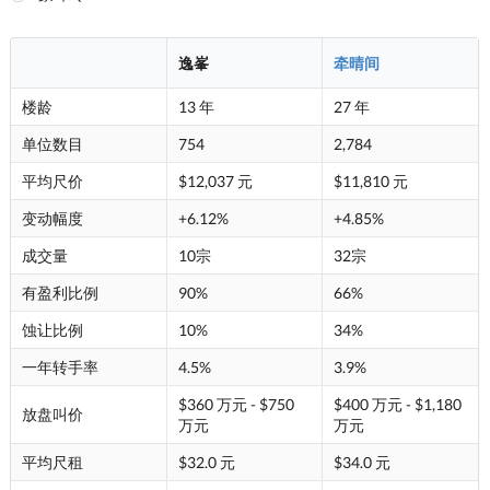
逸峯
牵晴间
楼龄
13 年
27 年
单位数目
754
2,784
平均尺价
$12,037 元
$11,810 元
变动幅度
+6.12%
+4.85%
成交量
10宗
32宗
有盈利比例
90%
66%
蚀让比例
10%
34%
一年转手率
4.5%
3.9%
$360 万元 - $750
$400 万元 - $1,180
放盘叫价
万元
万元
平均尺租
$32.0 元
$34.0 元