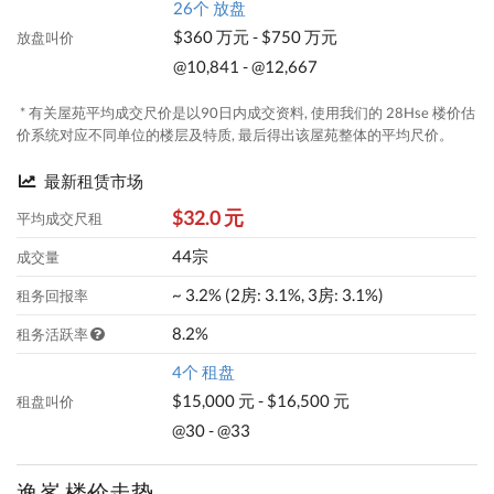
26个 放盘
$360 万元 - $750 万元
放盘叫价
@10,841 - @12,667
* 有关屋苑平均成交尺价是以90日内成交资料, 使用我们的 28Hse 楼价估
价系统对应不同单位的楼层及特质, 最后得出该屋苑整体的平均尺价。
最新租赁市场
$32.0 元
平均成交尺租
44宗
成交量
~ 3.2% (2房: 3.1%, 3房: 3.1%)
租务回报率
8.2%
租务活跃率
4个 租盘
$15,000 元 - $16,500 元
租盘叫价
@30 - @33
逸峯 楼价走势