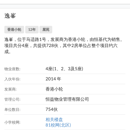
逸峯
香港小轮
12年
屋苑
逸峯，位于马适路1号，发展商为香港小轮，由恒基代为销售。
项目共分4座，共提供728伙，其中2房单位占整个项目约六
成。
4座(1、2、3及5座)
物业座数:
2014 年
入伙年份:
香港小轮
发展商:
恒益物业管理有限公司
管理公司:
754伙
单位数目:
相关楼盘
小学校网:
81校网(北区)