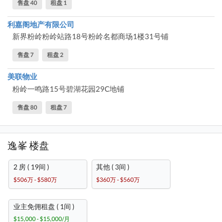
售盘 40
租盘 1
利嘉阁地产有限公司
新界粉岭粉岭站路18号粉岭名都商场1楼31号铺
售盘 7
租盘 2
美联物业
粉岭一鸣路15号碧湖花园29C地铺
售盘 80
租盘 7
逸峯 楼盘
2 房 ( 19间 )
其他 ( 3间 )
$506万 - $580万
$360万 - $560万
业主免佣租盘 ( 1间 )
$15,000 - $15,000/月