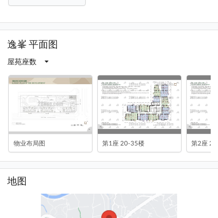
逸峯 平面图
屋苑座数
物业布局图
第1座 20-35楼
第2座 20
地图