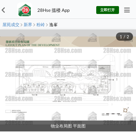
28Hse 搵楼 App
立即打开
屋苑成交
新界
粉岭
逸峯
1
/
2
物业布局图 平面图