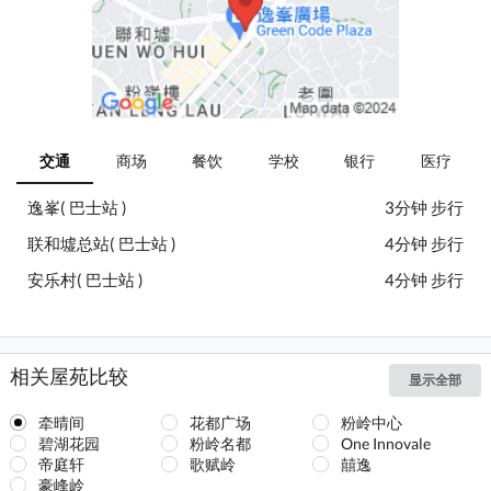
交通
商场
餐饮
学校
银行
医疗
逸峯( 巴士站 )
3分钟 步行
联和墟总站( 巴士站 )
4分钟 步行
安乐村( 巴士站 )
4分钟 步行
相关屋苑比较
显示全部
牵晴间
花都广场
粉岭中心
碧湖花园
粉岭名都
One Innovale
帝庭轩
歌赋岭
囍逸
豪峰岭