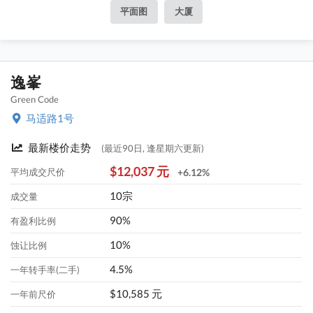
平面图
大厦
逸峯
Green Code
马适路1号
最新楼价走势
(最近90日, 逢星期六更新)
$12,037 元
平均成交尺价
+6.12%
10宗
成交量
90%
有盈利比例
10%
蚀让比例
4.5%
一年转手率(二手)
$10,585 元
一年前尺价