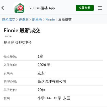
28Hse 搵楼 App
立即打开
屋苑成交
香港岛
鰂鱼涌
Finnie
最新成交
Finnie 最新成交
Finnie
鰂鱼涌 芬尼街9号
1座
物业座数:
2026 年
入伙年份:
宏安
发展商:
高达管理有限公司
管理公司:
90伙
单位数目:
小学: 14 中学: 东区
校网: