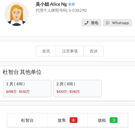
吴小姐 Alice Ng
卡片
代理个人牌照号码: S-038290
致电
Whatsapp
发讯
注意事项
投诉
杜智台 其他单位
1 房 ( 4间 )
2 房 ( 4间 )
$498万 - $550万
$420万 - $540万
杜智台
放售
放租
8
3