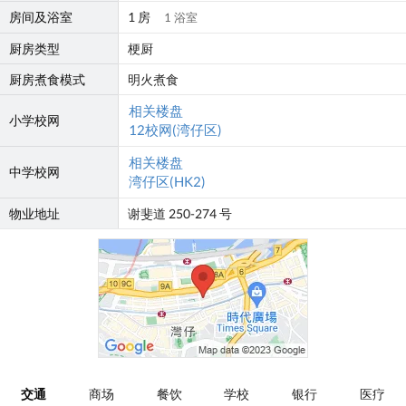
房间及浴室
1 房
1 浴室
厨房类型
梗厨
厨房煮食模式
明火煮食
相关楼盘
小学校网
12校网(湾仔区)
相关楼盘
中学校网
湾仔区(HK2)
物业地址
谢斐道 250-274 号
交通
商场
餐饮
学校
银行
医疗