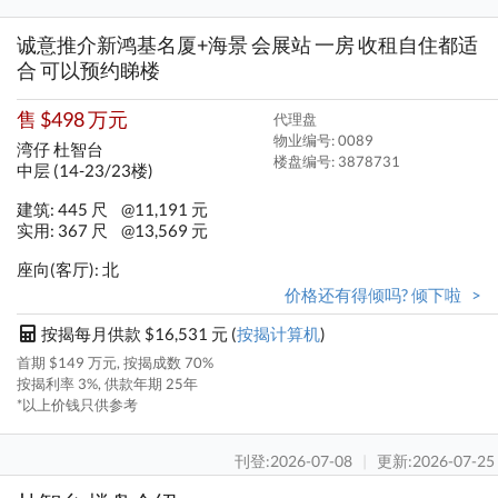
诚意推介新鸿基名厦+海景 会展站 一房 收租自住都适
合 可以预约睇楼
售 $498 万元
代理盘
物业编号: 0089
湾仔 杜智台
楼盘编号:
3878731
中层 (14-23/23楼)
建筑: 445 尺
@11,191 元
实用: 367 尺
@13,569 元
座向(客厅): 北
价格还有得倾吗? 倾下啦 >
按揭每月供款 $16,531 元 (
按揭计算机
)
首期 $149 万元, 按揭成数 70%
按揭利率 3%, 供款年期 25年
*以上价钱只供参考
刊登:2026-07-08
|
更新:2026-07-25