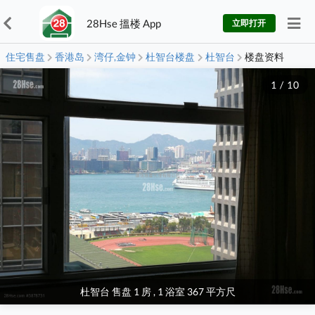
28Hse 搵楼 App
立即打开
住宅售盘
香港岛
湾仔,金钟
杜智台楼盘
杜智台
楼盘资料
1
/
10
杜智台 售盘 1 房 , 1 浴室 367 平方尺