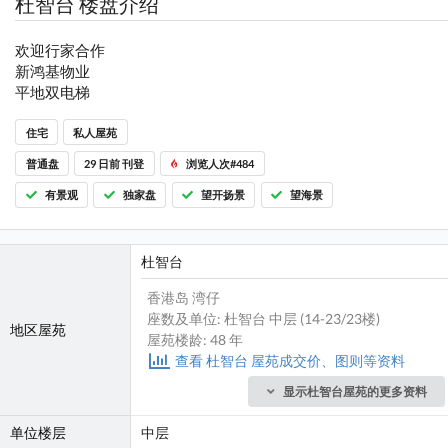
杜智台 楼盘介绍
欢迎行家合作
新鸿基物业
平地双电梯
住宅
私人屋苑
普通盘
29 日前 刊登
浏览人次#484
有景观
独家盘
望开扬景
望海景
杜智台
香港岛 湾仔
座数及单位: 杜智台 中层 (14-23/23楼)
地区屋苑
屋苑楼龄: 48 年
查看 杜智台 屋苑成交价、图则等资料
显示杜智台屋苑的更多资料
单位楼层
中层