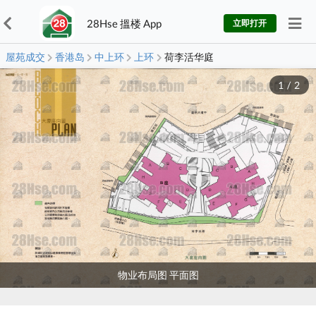
28Hse 搵楼 App
立即打开
屋苑成交
香港岛
中上环
上环
荷李活华庭
1
/
2
物业布局图 平面图