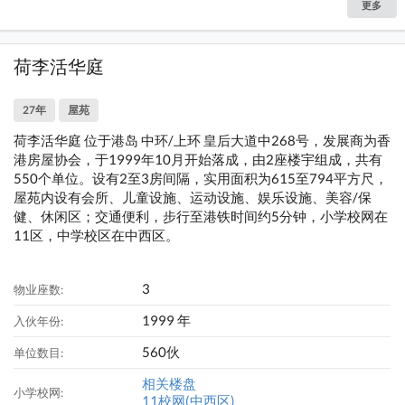
更多
荷李活华庭
27年
屋苑
荷李活华庭 位于港岛 中环/上环 皇后大道中268号，发展商为香
港房屋协会，于1999年10月开始落成，由2座楼宇组成，共有
550个单位。设有2至3房间隔，实用面积为615至794平方尺，
屋苑内设有会所、儿童设施、运动设施、娱乐设施、美容/保
健、休闲区；交通便利，步行至港铁时间约5分钟，小学校网在
11区，中学校区在中西区。
3
物业座数:
1999 年
入伙年份:
560伙
单位数目:
相关楼盘
小学校网:
11校网(中西区)