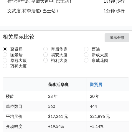
荷李活华庭, 皇后大道中( 巴士站 )
1分钟 步行
文武庙, 荷李活道( 巴士站 )
1分钟 步行
相关屋苑比较
显示全部
聚贤居
帝后华庭
西浦
匡景居
祺安大厦
新成大厦
华冠大厦
裕利大厦
康威花园
万邦大厦
荷李活华庭
聚贤居
楼龄
28 年
20 年
单位数目
560
444
平均尺价
$17,261 元
$21,896 元
变动幅度
+19.54%
+5.14%