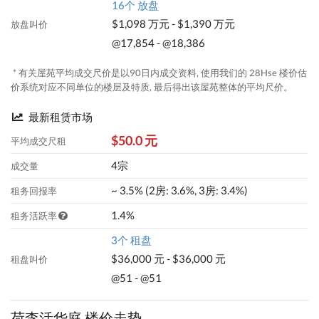
16个 放盘
$1,098 万元 - $1,390 万元
放盘叫价
@17,854 - @18,386
* 有关屋苑平均成交尺价是以90日内成交资料, 使用我们的 28Hse 楼价估
价系统对应不同单位的楼层及特质, 最后得出该屋苑整体的平均尺价。
最新租赁市场
$50.0 元
平均成交尺租
4宗
成交量
~ 3.5% (2房: 3.6%, 3房: 3.4%)
租务回报率
1.4%
租务活跃率
3个 租盘
$36,000 元 - $36,000 元
租盘叫价
@51 - @51
荷李活华庭 楼价走势