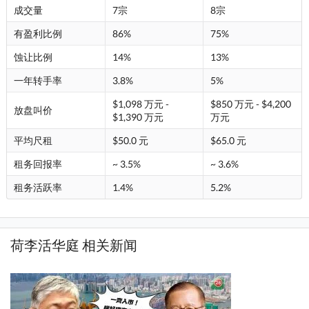
成交量
7宗
8宗
有盈利比例
86%
75%
蚀让比例
14%
13%
一年转手率
3.8%
5%
$1,098 万元 -
$850 万元 - $4,200
放盘叫价
$1,390 万元
万元
平均尺租
$50.0 元
$65.0 元
租务回报率
~ 3.5%
~ 3.6%
租务活跃率
1.4%
5.2%
荷李活华庭 相关新闻