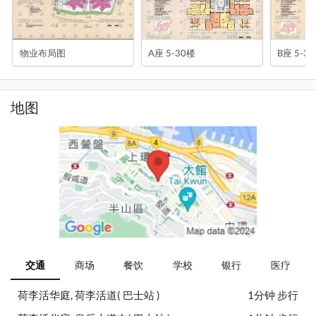
物业布局图
A座 5-30楼
B座 5-3
地图
交通
商场
餐饮
学校
银行
医疗
荷李活华庭, 荷李活道( 巴士站 )
1分钟 步行