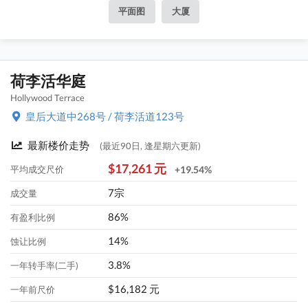
平面图
大厦
荷李活华庭
Hollywood Terrace
皇后大道中268号 / 荷李活道123号
最新楼价走势
(最近90日, 逢星期六更新)
$17,261 元
平均成交尺价
+19.54%
7宗
成交量
86%
有盈利比例
14%
蚀让比例
3.8%
一年转手率(二手)
$16,182 元
一年前尺价