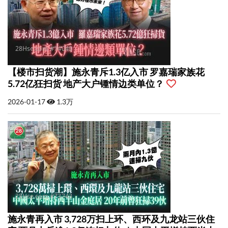
【楼市扫货潮】施永青斥1.3亿入市 罗嘉瑞家族花
5.72亿狂扫货 地产大户锺情边类单位？
2026-01-17
1.3万
施永青再入市 3,728万扫上环、西环及九龙站三伙住