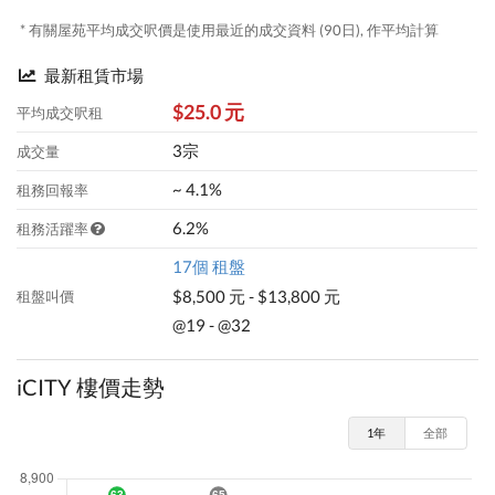
* 有關屋苑平均成交呎價是使用最近的成交資料 (90日), 作平均計算
最新租賃市場
$25.0 元
平均成交呎租
3宗
成交量
~ 4.1%
租務回報率
6.2%
租務活躍率
17個 租盤
$8,500 元 - $13,800 元
租盤叫價
@19 - @32
iCITY 樓價走勢
1年
全部