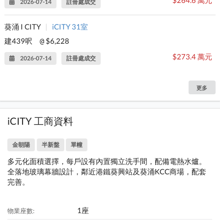
$264.6 萬元
2026-07-14
註冊處成交
葵涌 I CITY
|
iCITY 31室
建439呎
$6,228
@
$273.4 萬元
2026-07-14
註冊處成交
更多
iCITY 工商資料
金朝陽
半新盤
單幢
多元化面積選擇，每戶設有內置獨立洗手間，配備電熱水爐。
全落地玻璃幕牆設計，鄰近港鐵葵興站及葵涌KCC商場，配套
完善。
1座
物業座數: