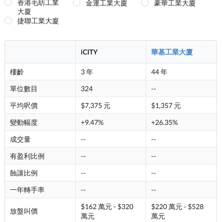
香港毛紡工業
金運工業大廈
豪華工業大廈
大廈
捷聯工業大廈
iCITY
華基工業大廈
樓齡
3 年
44 年
單位數目
324
--
平均呎價
$7,375 元
$1,357 元
變動幅度
+9.47%
+26.35%
成交量
--
--
有盈利比例
--
--
蝕讓比例
--
--
一年轉手率
--
--
$162 萬元 - $320
$220 萬元 - $528
放盤叫價
萬元
萬元