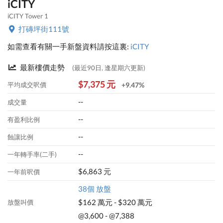
iCITY
iCITY Tower 1
打磚坪街111號
如需查看有關一手新盤資料請按這裏:
iCITY
最新樓價走勢
(最近90日, 逢星期六更新)
$7,375 元
平均成交呎價
+9.47%
--
成交量
--
有盈利比例
--
蝕讓比例
--
一年轉手率(二手)
$6,863 元
一年前呎價
38個 放盤
$162 萬元 - $320 萬元
放盤叫價
@3,600 - @7,388