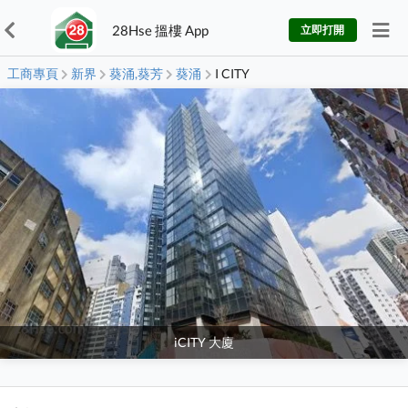
28Hse 搵樓 App
立即打開
工商專頁
新界
葵涌,葵芳
葵涌
I CITY
iCITY 大廈