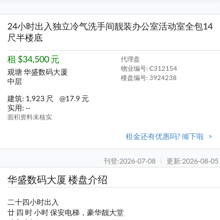
24小时出入独立冷气洗手间靓装办公室活动室全包14
尺半楼底
租 $34,500 元
代理盘
物业编号: C312154
观塘 华盛数码大厦
楼盘编号:
3924238
中层
建筑: 1,923 尺
@17.9 元
实用: --
面积资料未核实
租金还有优惠吗? 倾下啦 >
刊登:2026-07-08
|
更新:2026-08-05
华盛数码大厦 楼盘介绍
二十四小时出入
廿 四 时 小时 保安电梯，豪华靓大堂