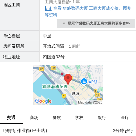
工商大厦楼龄: 1 年
地区工商
查看 华盛数码大厦 工商大厦成交价、图则
等资料
显示华盛数码大厦工商大厦的更多资料
单位楼层
中层
房间及厕所
开放式间隔
1 厕所
物业地址
鸿图道33号
交通
商场
餐饮
学校
银行
医疗
巧明街, 伟业街( 巴士站 )
2分钟 步行