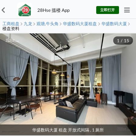
28Hse 搵楼 App
立即打开
工商租盘
九龙
观塘,牛头角
华盛数码大厦租盘
华盛数码大厦
楼盘资料
1
/
15
华盛数码大厦 租盘 开放式间隔 , 1 厕所