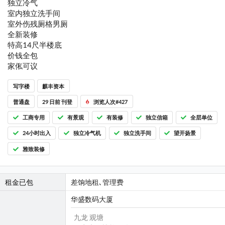
独立冷气
室内独立洗手间
室外伤残厕格男厕
全新装修
特高14尺半楼底
价钱全包
家俬可议
写字楼
麒丰资本
普通盘
29 日前 刊登
浏览人次#427
工商专用
有景观
有装修
独立信箱
全层单位
24小时出入
独立冷气机
独立洗手间
望开扬景
雅致装修
租金已包
差饷地租､管理费
华盛数码大厦
九龙 观塘