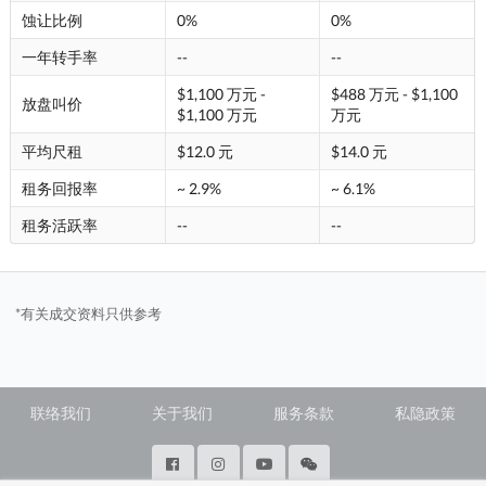
蚀让比例
0%
0%
一年转手率
--
--
$1,100 万元 -
$488 万元 - $1,100
放盘叫价
$1,100 万元
万元
平均尺租
$12.0 元
$14.0 元
租务回报率
~ 2.9%
~ 6.1%
租务活跃率
--
--
*有关成交资料只供参考
联络我们
关于我们
服务条款
私隐政策