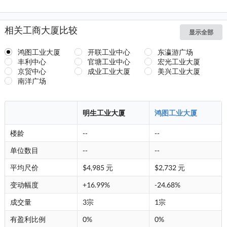
相关工商大厦比较
显示全部
鸿图工业大厦
开联工业中心
东瀛游广场
丰利中心
官塘工业中心
宏光工业大厦
京贸中心
成业工业大厦
美兴工业大厦
南洋广场
明生工业大厦
鸿图工业大厦
楼龄
--
--
单位数目
--
--
平均尺价
$4,985 元
$2,732 元
变动幅度
+16.99%
-24.68%
成交量
3宗
1宗
有盈利比例
0%
0%