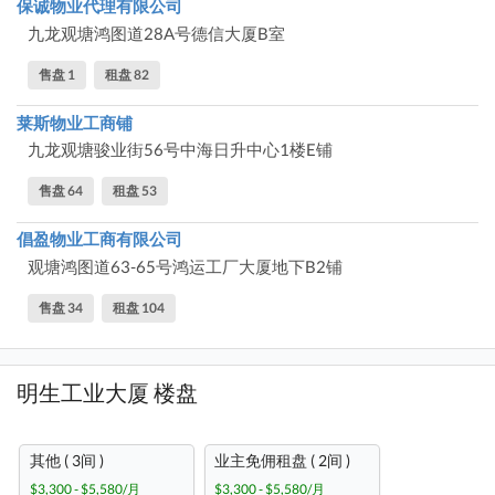
保诚物业代理有限公司
九龙观塘鸿图道28A号德信大厦B室
售盘 1
租盘 82
莱斯物业工商铺
九龙观塘骏业街56号中海日升中心1楼E铺
售盘 64
租盘 53
倡盈物业工商有限公司
观塘鸿图道63-65号鸿运工厂大厦地下B2铺
售盘 34
租盘 104
明生工业大厦 楼盘
其他 ( 3间 )
业主免佣租盘 ( 2间 )
$3,300 - $5,580/月
$3,300 - $5,580/月