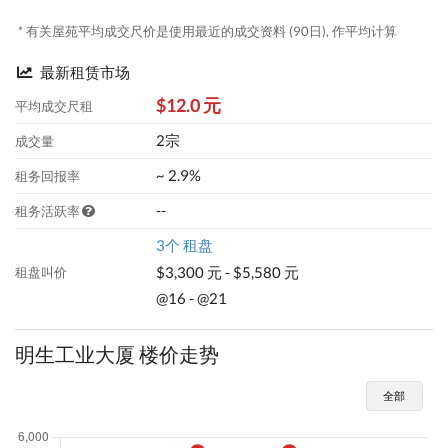
* 有关屋苑平均成交尺价是使用最近的成交资料 (90日), 作平均计算
最新租赁市场
$12.0 元
平均成交尺租
2宗
成交量
~ 2.9%
租务回报率
--
租务活跃率
3个 租盘
$3,300 元 - $5,580 元
租盘叫价
@16 - @21
明生工业大厦 楼价走势
全部