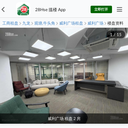
28Hse 搵楼 App
立即打开
工商租盘
九龙
观塘,牛头角
威利广场租盘
威利广场
楼盘资料
1
/
15
威利广场 租盘 2 房