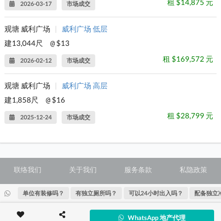
租 $14,875 元
2026-03-17
市场成交
观塘 威利广场
|
威利广场 低层
建13,044尺
$13
@
租 $169,572 元
2026-02-12
市场成交
观塘 威利广场
|
威利广场 高层
建1,858尺
$16
@
租 $28,799 元
2025-12-24
市场成交
联络我们
关于我们
服务条款
私隐政策
单位有装修吗？
有独立厕所吗？
可以24小时出入吗？
配备独立
@ Copyright 2026 28Hse LTD All rights reserved.
WhatsApp 地产代理