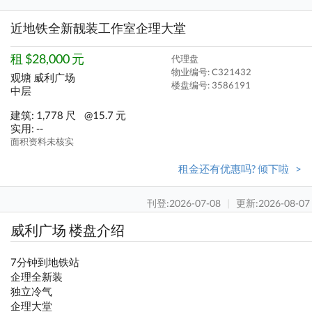
近地铁全新靓装工作室企理大堂
租 $28,000 元
代理盘
物业编号: C321432
观塘 威利广场
楼盘编号:
3586191
中层
建筑: 1,778 尺
@15.7 元
实用: --
面积资料未核实
租金还有优惠吗? 倾下啦 >
刊登:2026-07-08
|
更新:2026-08-07
威利广场 楼盘介绍
7分钟到地铁站
企理全新装
独立冷气
企理大堂