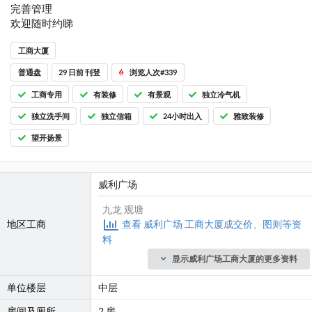
完善管理
欢迎随时约睇
工商大厦
普通盘
29 日前 刊登
浏览人次#339
工商专用
有装修
有景观
独立冷气机
独立洗手间
独立信箱
24小时出入
雅致装修
望开扬景
威利广场
九龙 观塘
地区工商
查看 威利广场 工商大厦成交价、图则等资
料
显示威利广场工商大厦的更多资料
单位楼层
中层
房间及厕所
2 房