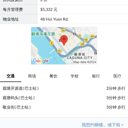
每月管理费
$5,332 元
物业地址
48 Hoi Yuen Rd.
交通
商场
餐饮
学校
银行
医疗
观塘开源道( 巴士站 )
2分钟 步行
观塘码头( 巴士站 )
3分钟 步行
敬业街( 巴士站 )
3分钟 步行
我想约睇楼。倾下啦 >