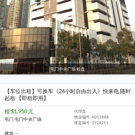
屯门中央广场 租盘
【车位出租】可换车《24小时自由出入》快来电 随时
起租 【即租即用】
租 $1,950 元
代理盘
物业编号: A015888
屯门 屯门中央广场
楼盘编号:
3924251
建筑: --