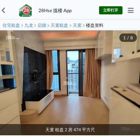
28Hse 搵楼 App
立即打开
住宅租盘
九龙
启德
天寰租盘
天寰
楼盘资料
1
/
8
天寰 租盘 2 房 474 平方尺