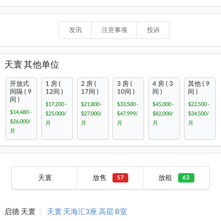
发讯
注意事项
投诉
天寰 其他单位
开放式
1 房 (
2 房 (
3 房 (
4 房 ( 3
其他 ( 9
间隔 ( 9
12间 )
17间 )
10间 )
间 )
间 )
间 )
$17,200 -
$21,800 -
$33,500 -
$45,000 -
$22,500 -
$14,480 -
$25,000/
$27,000/
$47,999/
$82,000/
$34,500/
$26,000/
月
月
月
月
月
月
天寰
放售
放租
57
63
启德 天寰
|
天寰 天海汇3座 高层 B室