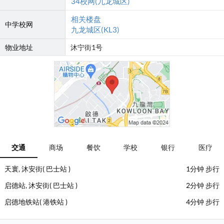
34校网(九龙城区)
相关楼盘
中学校网
九龙城区(KL3)
物业地址
沐宁街1号
交通
商场
餐饮
学校
银行
医疗
天寰, 沐安街( 巴士站 )
1分钟 步行
启德站, 沐安街( 巴士站 )
2分钟 步行
启德地铁站( 港铁站 )
4分钟 步行