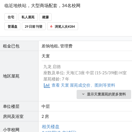
临近地铁站，大型商场配套，34名校网
住宅
私人屋苑
建灏
普通盘
29 日前 刊登
浏览人次#284
租金已包
差饷地租､管理费
天寰
九龙 启德
座数及单位: 天海汇3座 中层 (15-25/39楼) H室
地区屋苑
屋苑楼龄: 7 年
查看 天寰 屋苑成交价、图则等资料
显示天寰屋苑的更多资料
单位楼层
中层
房间及浴室
2 房
相关楼盘
小学校网