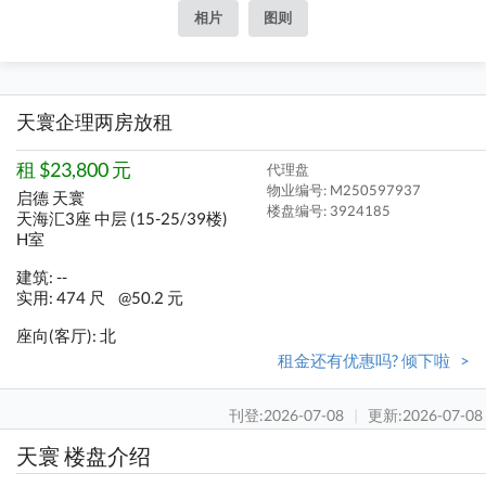
相片
图则
天寰企理两房放租
租 $23,800 元
代理盘
物业编号: M250597937
启德 天寰
楼盘编号:
3924185
天海汇3座 中层 (15-25/39楼)
H室
建筑: --
实用: 474 尺
@50.2 元
座向(客厅): 北
租金还有优惠吗? 倾下啦 >
刊登:2026-07-08
|
更新:2026-07-08
天寰 楼盘介绍