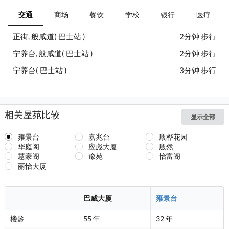
交通
商场
餐饮
学校
银行
医疗
正街, 般咸道( 巴士站 )
2分钟 步行
宁养台, 般咸道( 巴士站 )
2分钟 步行
宁养台( 巴士站 )
3分钟 步行
相关屋苑比较
显示全部
雍景台
嘉兆台
殷桦花园
华庭阁
应彪大厦
殷然
慧豪阁
豫苑
怡富阁
丽怡大厦
巴威大厦
雍景台
楼龄
55 年
32 年