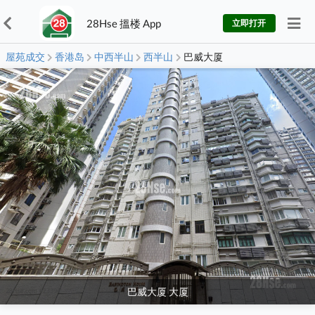
28Hse 搵楼 App
立即打开
屋苑成交
香港岛
中西半山
西半山
巴威大厦
巴威大厦 大厦