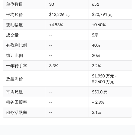
单位数目
30
651
平均尺价
$13,226 元
$20,791 元
变动幅度
+4.53%
+0.60%
成交量
--
5宗
有盈利比例
--
40%
蚀让比例
--
20%
一年转手率
3.3%
3.2%
$1,950 万元 -
放盘叫价
--
$2,600 万元
平均尺租
--
$50.0 元
租务回报率
--
~ 2.9%
租务活跃率
--
3.1%