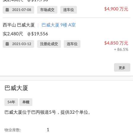
$4,900 万元
2021-07-08
市场成交
连车位
西半山 巴威大厦
|
巴威大厦 9楼 A室
实2,480尺
$19,556
@
$4,850 万元
2021-03-12
注册处成交
连车位
+ 86.5%
更多
巴威大厦
54年
单幢
巴威大厦位于巴丙顿道5号，提供32个单位。
1
物业座数: