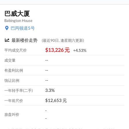
巴威大厦
Babington House
巴丙顿道5号
最新楼价走势
(最近90日, 逢星期六更新)
$13,226 元
平均成交尺价
+4.53%
--
成交量
--
有盈利比例
--
蚀让比例
3.3%
一年转手率(二手)
$12,653 元
一年前尺价
-
放盘叫价
-