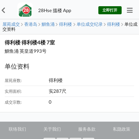
28Hse 搵楼 App
立即打开
屋苑成交
香港岛
鰂鱼涌
得利楼
单位成交纪录
得利楼
单位成
交资料
得利楼 得利楼4楼 7室
鰂鱼涌 英皇道993号
单位资料
得利楼
屋苑座数:
实287尺
实用面积:
0
成交宗数:
联络我们
关于我们
服务条款
私隐政策