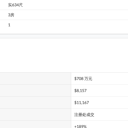
实634尺
牵晴间 8座 6楼 G室 平面图
3房
1
$708 万元
$8,157
$11,167
注册处成交
+189%