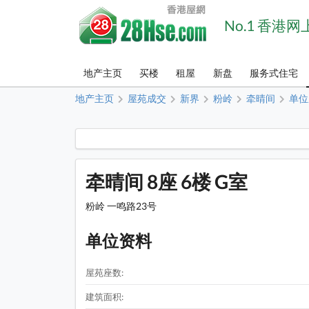
No.1 香港
地产主页
买楼
租屋
新盘
服务式住宅
地产主页
屋苑成交
新界
粉岭
牵晴间
单位
牵晴间 8座 6楼 G室
粉岭 一鸣路23号
单位资料
屋苑座数:
建筑面积: