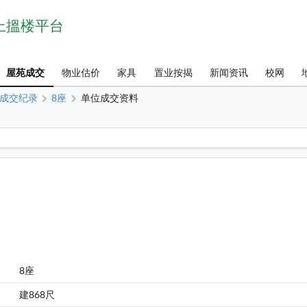
网上搵楼平台
屋苑成交
物业估价
家具
置业按揭
新闻资讯
校网
成交纪录
8座
单位成交资料
1
牵晴间 8座 6楼 G室 平面图
8座
建868尺