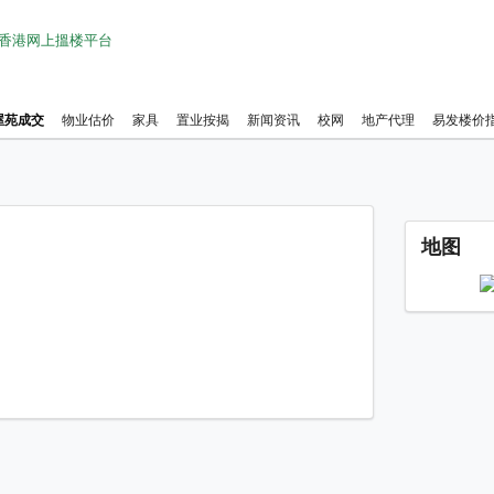
1 香港网上搵楼平台
屋苑成交
物业估价
家具
置业按揭
新闻资讯
校网
地产代理
易发楼价
大潭 
地图