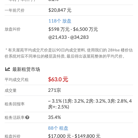
$20,847 元
一年前尺价
118个 放盘
$598 万元 - $6,500 万元
放盘叫价
@21,433 - @34,283
* 有关屋苑平均成交尺价是以90日内成交资料, 使用我们的 28Hse 楼价估
价系统对应不同单位的楼层及特质, 最后得出该屋苑整体的平均尺价。
最新租赁市场
$63.0 元
平均成交尺租
271宗
成交量
~ 3.1% (1房: 3.2%, 2房: 3.2%, 3房: 2.8%, 4
租务回报率
房+: 2.5%)
35.4%
租务活跃率
88个 租盘
$17,000 元 - $149,800 元
租盘叫价