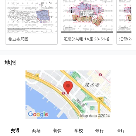
物业布局图
汇玺(2A期) 1A座 28-51楼
汇玺(2A期
地图
交通
商场
餐饮
学校
银行
医疗