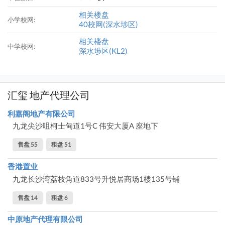
相关楼盘
小学校网:
40校网(深水埗区)
相关楼盘
中学校网:
深水埗区(KL2)
汇玺 地产代理公司
利嘉阁地产有限公司
九龙尖沙咀柯士甸道1号C 伟安大厦A 座地下
售盘 55
租盘 51
香港置业
九龙长沙湾荔枝角道833号升悦居商场1楼135号铺
售盘 14
租盘 6
中原地产代理有限公司