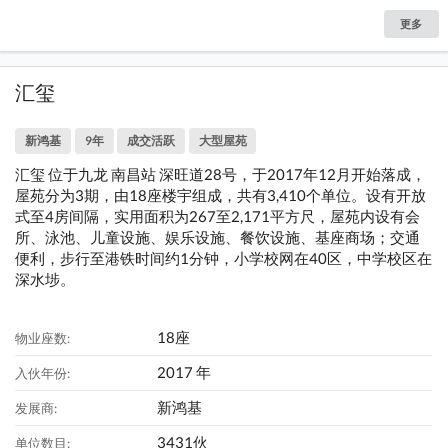
更多
汇玺
新鸿基
9年
成交活跃
大型屋苑
汇玺 位于九龙 南昌站 深旺道28号，于2017年12月开始落成，
屋苑分为3期，由18座楼宇组成，共有3,410个单位。设有开放
式至4房间隔，实用面积为267至2,171平方尺，屋苑内设有会
所、泳池、儿童设施、娱乐设施、餐饮设施、基座商场；交通
便利，步行至港铁时间约1分钟，小学校网在40区，中学校区在
深水埗。
18座
物业座数:
2017 年
入伙年份:
新鸿基
发展商:
3431伙
单位数目: