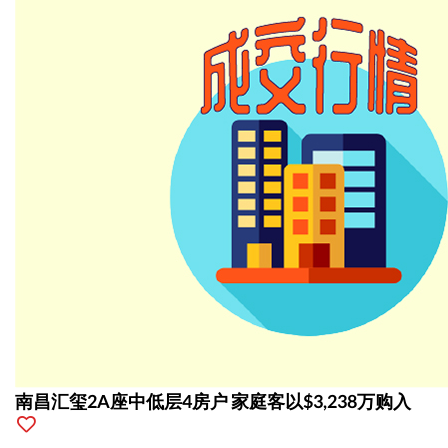
南昌汇玺2A座中低层4房户 家庭客以$3,238万购入