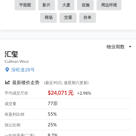
平面图
影片
大厦
设施
周边环境
商场
交通
价单
物业期数
汇玺
Cullinan West
深旺道28号
最新楼价走势
(最近90日, 逢星期六更新)
$24,071 元
平均成交尺价
+2.98%
77宗
成交量
55%
有盈利比例
25%
蚀让比例
8.2%
一年转手率(二手)