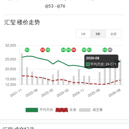
@53 - @76
汇玺 楼价走势
1年
5年
全部