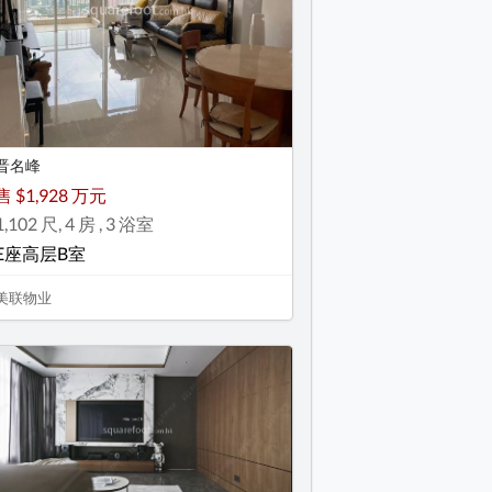
晋名峰
售 $1,928 万元
1,102 尺, 4 房 , 3 浴室
E座高层B室
美联物业