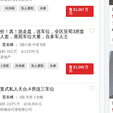
向东南
私人屋苑
永泰
售 $1,287 万
元
价！真！急走盘，连车位，全区至荀3房套
人套，屋苑车位大量，合多车人士
晋名峰
1期 C座 中层 B室
|
积: 922 尺
@13,970 元
原地产
, 1 浴室
向东南
私人屋苑
永泰
售 $1,288 万
元
复式私人天台,4 房连三车位
晋名峰
2期 洋房 3 全幢
|
积: 2,075 尺
@18,304 元
联物业代理有限公司