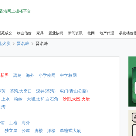
1 香港网上搵楼平台
屋苑成交
物业估价
家具
置业按揭
新闻资讯
校网
地产代理
易发楼价
围,火炭
晋名峰
晋名峰
新界
离岛
海外
小学校网
中学校网
葵芳
荃湾,大窝口
深井(荃湾)
屯门(青山公路)
上水
粉岭
大埔,太和,白石角
沙田,大围,火炭
水湾
店铺
土地
海外
屋
独立屋
公屋
唐楼
洋楼
单幢式大厦