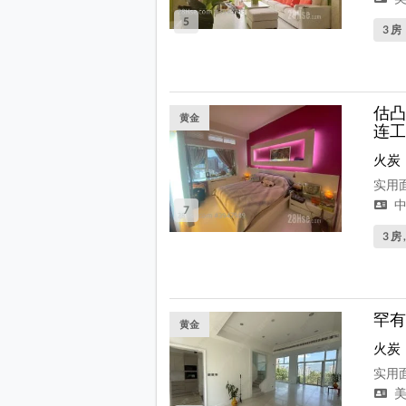
5
3 房
估凸
黄金
连工
火炭
实用面
中
7
3 房 
罕有
黄金
火炭
实用面
美