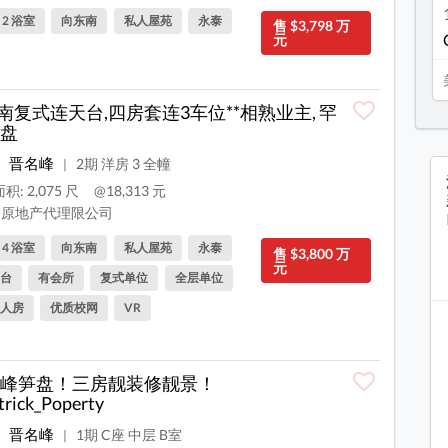
, 2 浴室
向东南
私人屋苑
永泰
售 $3,798 万
元
东南复式连天台,四房套连3车位**相熟业主, 罕
盘
晋名峰
2期 洋房 3 全幢
|
积: 2,075 尺
@18,313 元
原地产代理限公司
, 4 浴室
向东南
私人屋苑
永泰
售 $3,800 万
元
台
有会所
复式单位
全层单位
人房
优质校网
VR
峰笋盘！三房靓装修靓景！
trick_Poperty
晋名峰
1期 C座 中层 B室
|