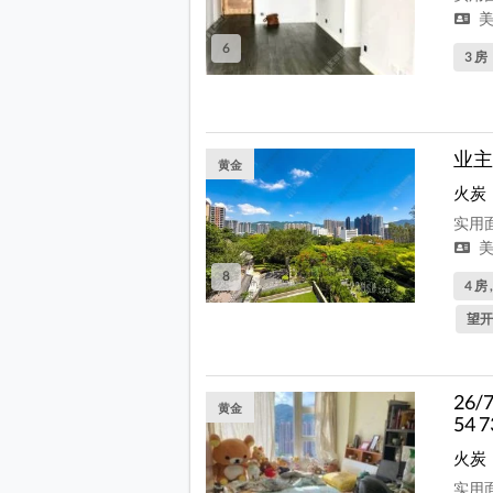
美
6
3 房
业主
黄金
火炭
实用面
美
8
4 房 
望开
26
黄金
54 7
火炭
实用面