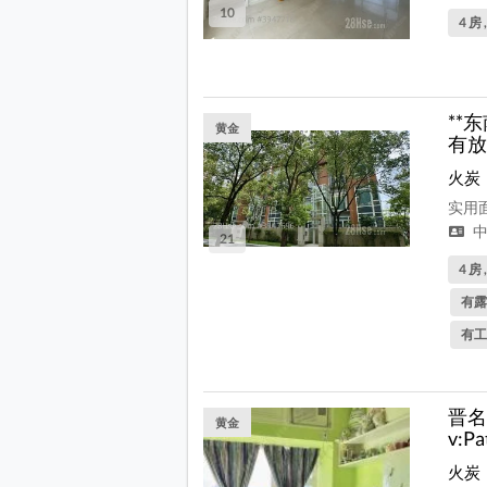
10
4 房 
**
黄金
有放
火炭
实用面
中
21
4 房 
有露
有工
晋名
黄金
v:Pa
火炭