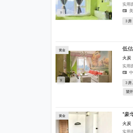
实用面
美
9
3 房
低估
黄金
火炭
实用面
中
9
3 房 
望开
*豪
黄金
火炭
实用面