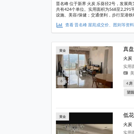
晋名峰 位于新界 火炭 乐葵径2号，发展商
共有424个单位。实用面积为568至2,
设施、美容/保健；交通便利，步行至港铁
查看 晋名峰 屋苑成交价、图则等资
真盘
黄金
火炭
实用面
美
6
4 房
望园
低花
黄金
火炭
实用面