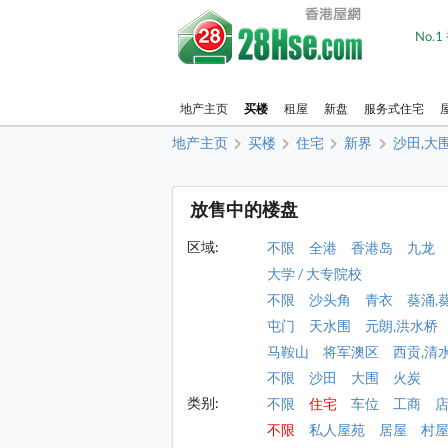
No.
地产主页
买楼
租屋
新盘
服务式住宅
地产主页
买楼
住宅
新界
沙田,大
放售中的楼盘
区域:
不限
全港
香港岛
九龙
大学 / 大专院校
不限
沙头角
青衣
葵涌,
屯门
天水围
元朗,洪水桥
马鞍山
将军澳区
西贡,清
不限
沙田
大围
火炭
类别:
不限
住宅
车位
工商
不限
私人屋苑
居屋
村