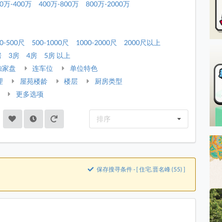
00万-400万
400万-800万
800万-2000万
0-500尺
500-1000尺
1000-2000尺
2000尺以上
房
3房
4房
5房 以上
独家盘
连车位
单位特色
理
屋苑楼龄
楼层
厨房类型
更多选项
排序
保存搜寻条件 - [ 住宅,晋名峰 (55) ]