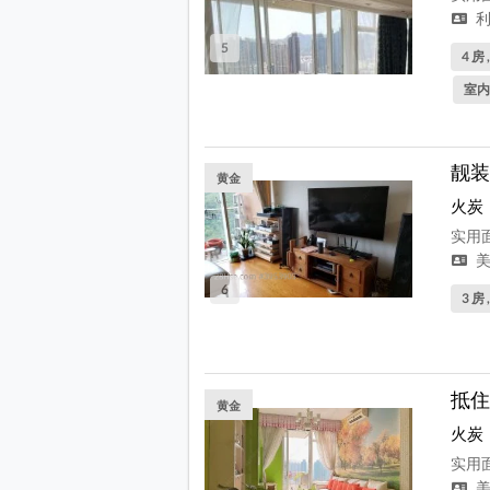
利
5
4 房 
室内
靓装
黄金
火炭
实用面
美
6
3 房 
抵住
黄金
火炭
实用面
美