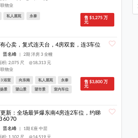
联物业
私人屋苑
永泰
售 $1,275 万
元
有心卖，复式连天台，4房双套，连3车位
晋名峰
2期 洋房 3 全幢
|
积: 2,075 尺
@18,313 元
联物业
, 3 浴室
向东南
私人屋苑
永泰
售 $3,800 万
元
扬景
望山景
望市景
室内车位
/7更新：全场最笋爆东南4房连2车位，约睇
3 60 70
晋名峰
1期 E座 中层
|
积: 1,102 尺
@14,519 元