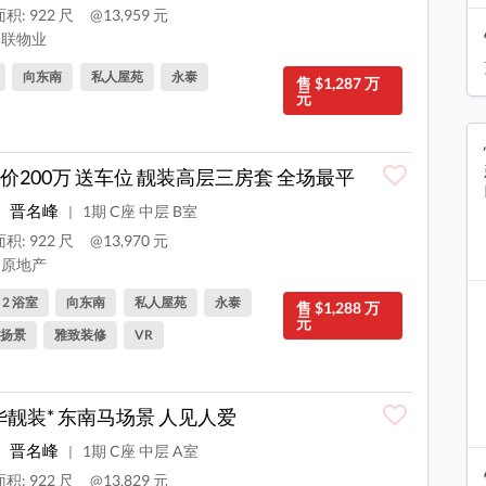
积: 922 尺
@13,959 元
联物业
向东南
私人屋苑
永泰
售 $1,287 万
元
价200万 送车位 靓装高层三房套 全场最平
晋名峰
1期 C座 中层 B室
|
积: 922 尺
@13,970 元
原地产
, 2 浴室
向东南
私人屋苑
永泰
售 $1,288 万
元
扬景
雅致装修
VR
华靓装* 东南马场景 人见人爱
晋名峰
1期 C座 中层 A室
|
积: 922 尺
@13,829 元