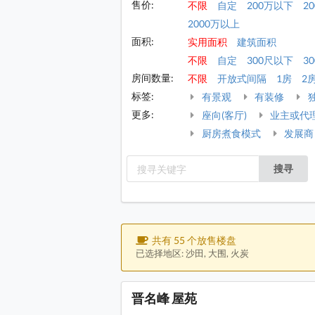
售价:
不限
自定
200万以下
2
2000万以上
面积:
实用面积
建筑面积
不限
自定
300尺以下
30
房间数量:
不限
开放式间隔
1房
2
标签:
有景观
有装修
更多:
座向(客厅)
业主或代
厨房煮食模式
发展商
搜寻
共有 55 个放售楼盘
已选择地区: 沙田, 大围, 火炭
晋名峰 屋苑