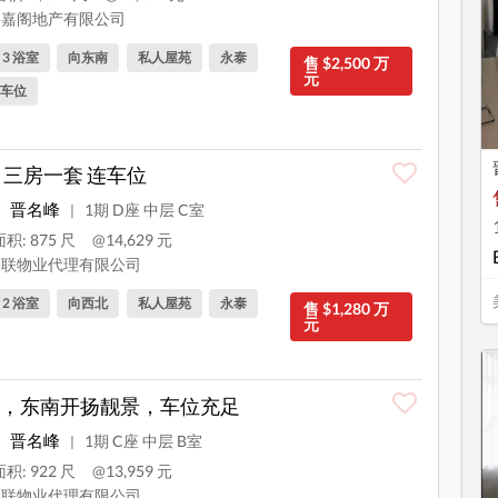
嘉阁地产有限公司
, 3 浴室
向东南
私人屋苑
永泰
售 $2,500 万
元
车位
 三房一套 连车位
晋名峰
1期 D座 中层 C室
|
积: 875 尺
@14,629 元
联物业代理有限公司
, 2 浴室
向西北
私人屋苑
永泰
售 $1,280 万
元
，东南开扬靓景，车位充足
晋名峰
1期 C座 中层 B室
|
积: 922 尺
@13,959 元
联物业代理有限公司