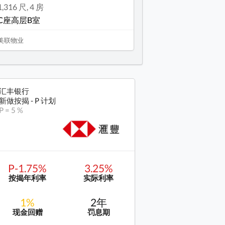
1,316 尺, 4 房
C座高层B室
美联物业
汇丰银行
新做按揭 - P 计划
P = 5 %
P-1.75%
3.25%
按揭年利率
实际利率
1%
2年
现金回赠
罚息期