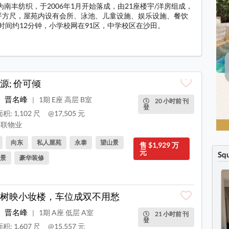
为南丰纺织，于2006年1月开始落成，由21座楼宇/洋房组成，
291平方尺，屋苑内设有会所、泳池、儿童设施、娱乐设施、餐饮
时间约12分钟，小学校网在91区，中学校区在沙田。
料
源; 价可倾
晋名峰
1期 E座 高层 B室
|
20 小时前 刊
登
积: 1,102 尺
@17,505 元
联物业
向东
私人屋苑
永泰
望山景
售 $1,929 万
元
Sq
景
豪华装修
树映小妆楼，车位成双不用愁
晋名峰
1期 A座 低层 A室
|
21 小时前 刊
登
积: 1,607 尺
@15,557 元