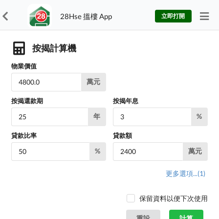
28Hse 搵樓 App
立即打開
按揭計算機
物業價值
萬元
按揭還款期
按揭年息
年
%
貸款比率
貸款額
%
萬元
更多選項...
(1)
保留資料以便下次使用
重設
計算