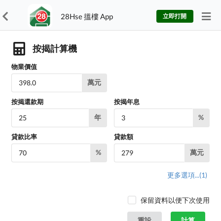
28Hse 搵樓 App
立即打開
按揭計算機
物業價值
萬元
按揭還款期
按揭年息
年
%
貸款比率
貸款額
%
萬元
更多選項...
(1)
保留資料以便下次使用
重設
計算