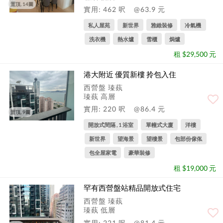
置頂, 14圖
實用: 462 呎
@63.9 元
私人屋苑
新世界
雅緻裝修
冷氣機
洗衣機
熱水爐
雪櫃
焗爐
租 $29,500 元
港大附近 優質新樓 拎包入住
西營盤 瑧蓺
瑧蓺 高層
實用: 220 呎
@86.4 元
置頂, 9圖
開放式間隔 , 1 浴室
單幢式大廈
洋樓
新世界
望海景
望樓景
包部份傢俬
包全屋家電
豪華裝修
租 $19,000 元
罕有西營盤站精品開放式住宅
西營盤 瑧蓺
瑧蓺 低層
實用: 221 呎
@81.4 元