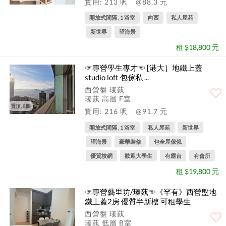
實用: 213 呎
@88.3 元
開放式間隔 , 1 浴室
向西
私人屋苑
新世界
望海景
租 $18,800 元
☞專營學生專才☜ [港大］地鐵上蓋
studio loft 包傢私 ...
西營盤 瑧蓺
瑧蓺 高層 F室
置頂, 8圖
實用: 216 呎
@91.7 元
開放式間隔 , 1 浴室
私人屋苑
新世界
望海景
豪華裝修
包全屋傢俬
優質校網
歡迎大學生
有露台
有會所
租 $19,800 元
☞專營藝里坊/瑧蓺☜《罕有》西營盤地
鐵上蓋2房 優質半新樓 可租學生
西營盤 瑧蓺
瑧蓺 低層 B室