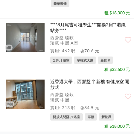
豪華裝修
租 $18,300 元
****8月尾吉可租學生***開揚2房**港鐵
站旁****
西營盤 瑧蓺
瑧蓺 中層 A室
8圖
實用: 462 呎
@70.6 元
2 房 , 1 浴室
單幢式大廈
新世界
租 $32,600 元
近香港大學，西營盤 半新樓 有健身室 開
放式
西營盤 瑧蓺
瑧蓺 中層
10圖
實用: 213 呎
@84.5 元
開放式間隔 , 1 浴室
洋樓
新世界
租 $18,000 元