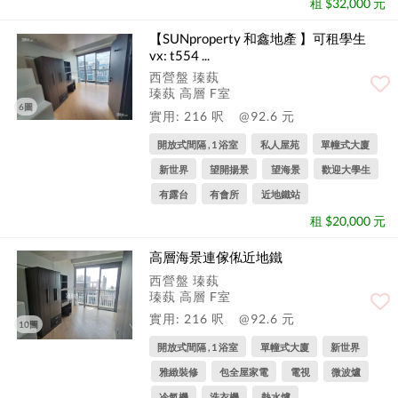
租 $32,000 元
【SUNproperty 和鑫地產 】可租學生
vx: t554 ...
西營盤 瑧蓺
瑧蓺 高層 F室
6圖
實用: 216 呎
@92.6 元
開放式間隔 , 1 浴室
私人屋苑
單幢式大廈
新世界
望開揚景
望海景
歡迎大學生
有露台
有會所
近地鐵站
租 $20,000 元
高層海景連傢俬近地鐵
西營盤 瑧蓺
瑧蓺 高層 F室
實用: 216 呎
@92.6 元
10圖
開放式間隔 , 1 浴室
單幢式大廈
新世界
雅緻裝修
包全屋家電
電視
微波爐
冷氣機
洗衣機
熱水爐