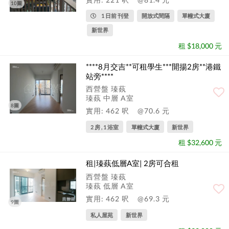
10圖
1 日前 刊登
開放式間隔
單幢式大廈
新世界
租 $18,000 元
****8月交吉**可租學生***開揚2房**港鐵
站旁****
西營盤 瑧蓺
瑧蓺 中層 A室
8圖
實用: 462 呎
@70.6 元
2 房 , 1 浴室
單幢式大廈
新世界
租 $32,600 元
租|瑧蓺低層A室| 2房可合租
西營盤 瑧蓺
瑧蓺 低層 A室
實用: 462 呎
@69.3 元
9圖
私人屋苑
新世界