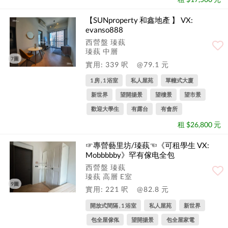
【SUNproperty 和鑫地產 】 VX:
evanso888
西營盤 瑧蓺
瑧蓺 中層
7圖
實用: 339 呎
@79.1 元
1 房 , 1 浴室
私人屋苑
單幢式大廈
新世界
望開揚景
望樓景
望市景
歡迎大學生
有露台
有會所
租 $26,800 元
☞專營藝里坊/瑧蓺☜《可租學生 VX:
Mobbbbby》罕有傢电全包
西營盤 瑧蓺
瑧蓺 高層 E室
9圖
實用: 221 呎
@82.8 元
開放式間隔 , 1 浴室
私人屋苑
新世界
包全屋傢俬
望開揚景
包全屋家電