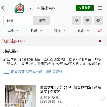
28Hse 搵樓 App
立即打開
搜尋
區域
租價
類別
更多
瑧蓺,瑧蓺 (16)
瑧蓺 屋苑
新世界旗下的西營盤瑧蓺，位於西源里1號，提供250個單位，戶型
由開放式、1房及2房，實用面積由190至462平方呎，當中6樓設有
10伙平台特色戶。
查看 瑧蓺 屋苑成交價、圖則等資料
西营盘地铁站1分钟 | 新世界物业 | 高层
海景 | 有家私
西營盤 瑧蓺
瑧蓺 高層 D室
置頂, 17圖