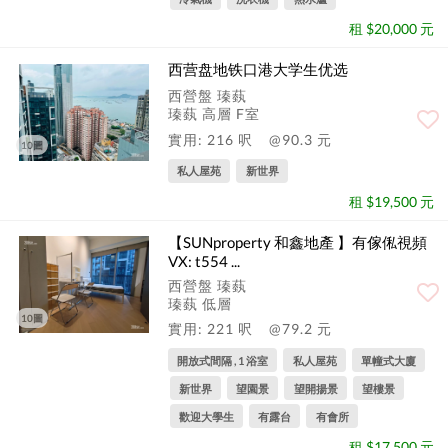
租 $20,000 元
西营盘地铁口港大学生优选
西營盤 瑧蓺
瑧蓺 高層 F室
實用: 216 呎
@90.3 元
10圖
私人屋苑
新世界
租 $19,500 元
【SUNproperty 和鑫地產 】有傢俬視頻
VX: t554 ...
西營盤 瑧蓺
瑧蓺 低層
10圖
實用: 221 呎
@79.2 元
開放式間隔 , 1 浴室
私人屋苑
單幢式大廈
新世界
望園景
望開揚景
望樓景
歡迎大學生
有露台
有會所
租 $17,500 元