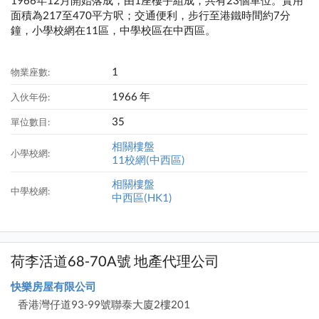
1966年12月開始落成，由1座樓宇組成，共有23個單位。實用
面積為217至470平方呎；交通便利，步行至港鐵時間約7分
鐘，小學校網在11區，中學校區在中西區。
1
物業座數:
1966 年
入伙年份:
35
單位數目:
相關樓盤
小學校網:
11校網(中西區)
相關樓盤
中學校網:
中西區(HK1)
荷李活道68-70A號 地產代理公司
快樂房屋有限公司
香港灣仔道93-99號聯泰大廈2樓201