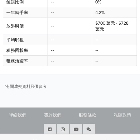
蝕讓比例
--
0%
一年轉手率
--
4.2%
$700 萬元 - $728
放盤叫價
--
萬元
平均呎租
--
--
租務回報率
--
--
租務活躍率
--
--
*有關成交資料只供參考
聯絡我們
關於我們
服務條款
私隱政策