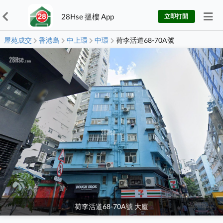
28Hse 搵樓 App
立即打開
屋苑成交
香港島
中上環
中環
荷李活道68-70A號
荷李活道68-70A號 大廈