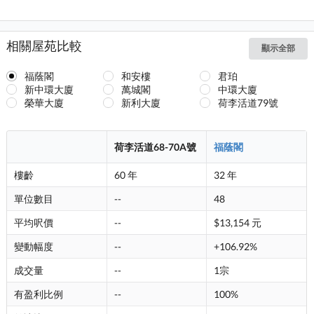
相關屋苑比較
顯示全部
福蔭閣
和安樓
君珀
新中環大廈
萬城閣
中環大廈
榮華大廈
新利大廈
荷李活道79號
荷李活道68-70A號
福蔭閣
樓齡
60 年
32 年
單位數目
--
48
平均呎價
--
$13,154 元
變動幅度
--
+106.92%
成交量
--
1宗
有盈利比例
--
100%