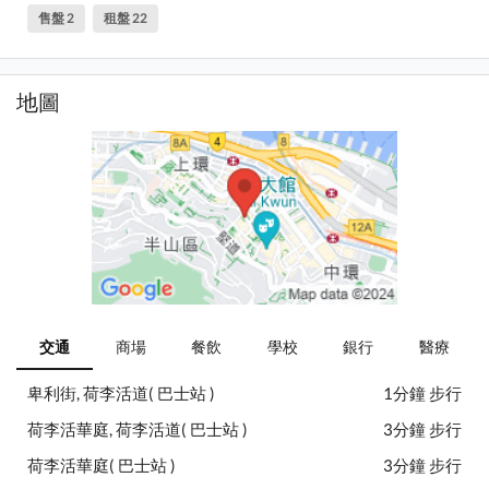
售盤 2
租盤 22
地圖
交通
商場
餐飲
學校
銀行
醫療
卑利街, 荷李活道( 巴士站 )
1分鐘 步行
荷李活華庭, 荷李活道( 巴士站 )
3分鐘 步行
荷李活華庭( 巴士站 )
3分鐘 步行