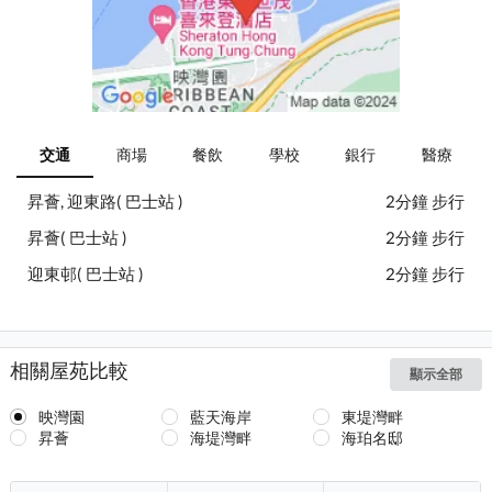
交通
商場
餐飲
學校
銀行
醫療
昇薈, 迎東路( 巴士站 )
2分鐘 步行
昇薈( 巴士站 )
2分鐘 步行
迎東邨( 巴士站 )
2分鐘 步行
相關屋苑比較
顯示全部
映灣園
藍天海岸
東堤灣畔
昇薈
海堤灣畔
海珀名邸