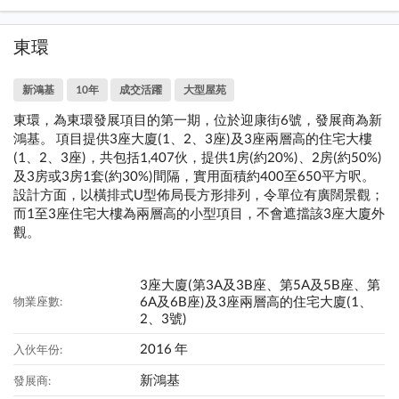
東環
新鴻基
10年
成交活躍
大型屋苑
東環，為東環發展項目的第一期，位於迎康街6號，發展商為新
鴻基。 項目提供3座大廈(1、2、3座)及3座兩層高的住宅大樓
(1、2、3座)，共包括1,407伙，提供1房(約20%)、2房(約50%)
及3房或3房1套(約30%)間隔，實用面積約400至650平方呎。
設計方面，以橫排式U型佈局長方形排列，令單位有廣闊景觀；
而1至3座住宅大樓為兩層高的小型項目，不會遮擋該3座大廈外
觀。
3座大廈(第3A及3B座、第5A及5B座、第
6A及6B座)及3座兩層高的住宅大廈(1、
物業座數:
2、3號)
2016 年
入伙年份:
新鴻基
發展商: