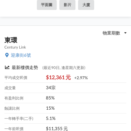
平面圖
影片
大廈
物業期數
東環
Century Link
迎康街6號
最新樓價走勢
(最近90日, 逢星期六更新)
$12,361 元
平均成交呎價
+2.97%
34宗
成交量
85%
有盈利比例
15%
蝕讓比例
5.1%
一年轉手率(二手)
$11,355 元
一年前呎價