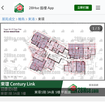
28Hse 搵樓 App
立即打開
屋苑成交
離島
東涌
東環
1
/
5
東環1期 3A座 1樓 平面圖