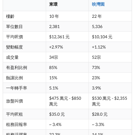
東環
映灣園
樓齡
10 年
22 年
單位數目
2,381
5,336
平均呎價
$12,361 元
$10,104 元
變動幅度
+2.97%
+1.12%
成交量
34宗
52宗
有盈利比例
85%
73%
蝕讓比例
15%
23%
一年轉手率
5.1%
3.9%
$475 萬元 - $850
$530 萬元 - $2,355
放盤叫價
萬元
萬元
平均呎租
$35.0 元
$28.0 元
租務回報率
~ 3.4%
~ 3.3%
租務活躍率
22.3%
14.1%