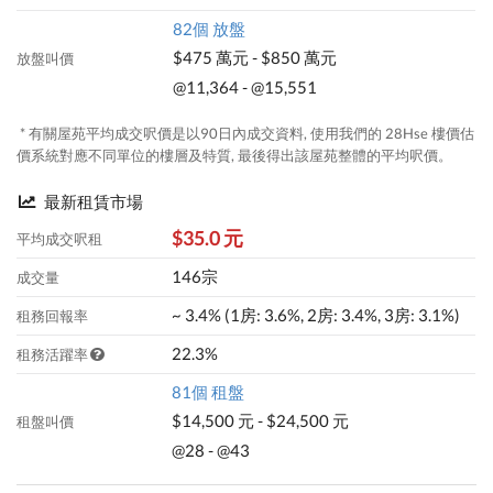
82個 放盤
$475 萬元 - $850 萬元
放盤叫價
@11,364 - @15,551
* 有關屋苑平均成交呎價是以90日內成交資料, 使用我們的 28Hse 樓價估
價系統對應不同單位的樓層及特質, 最後得出該屋苑整體的平均呎價。
最新租賃市場
$35.0 元
平均成交呎租
146宗
成交量
~ 3.4% (1房: 3.6%, 2房: 3.4%, 3房: 3.1%)
租務回報率
22.3%
租務活躍率
81個 租盤
$14,500 元 - $24,500 元
租盤叫價
@28 - @43