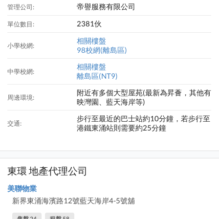
帝譽服務有限公司
管理公司:
2381伙
單位數目:
相關樓盤
小學校網:
98校網(離島區)
相關樓盤
中學校網:
離島區(NT9)
附近有多個大型屋苑(最新為昇薈，其他有
周邊環境:
映灣園、藍天海岸等)
步行至最近的巴士站約10分鐘，若步行至
交通:
港鐵東涌站則需要約25分鐘
東環 地產代理公司
美聯物業
新界東涌海濱路12號藍天海岸4-5號舖
售盤 24
租盤 58