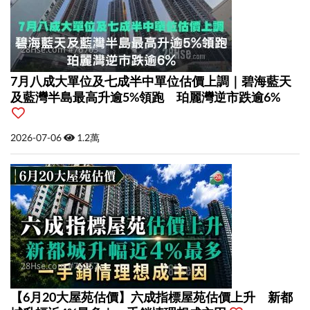
7月八成大單位及七成半中單位估價上調｜碧海藍天
及藍灣半島最高升逾5%領跑 珀麗灣逆市跌逾6%
2026-07-06
1.2萬
【6月20大屋苑估價】六成指標屋苑估價上升 新都