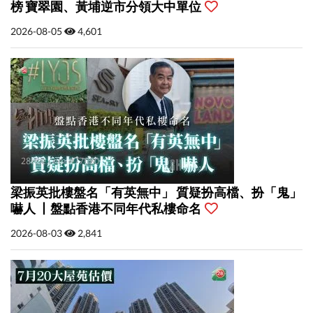
榜 寶翠園、黃埔逆市分領大中單位
2026-08-05
4,601
梁振英批樓盤名「有英無中」 質疑扮高檔、扮「鬼」
嚇人 丨盤點香港不同年代私樓命名
2026-08-03
2,841