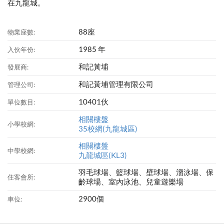
在九龍城。
88座
物業座數:
1985 年
入伙年份:
和記黃埔
發展商:
和記黃埔管理有限公司
管理公司:
10401伙
單位數目:
相關樓盤
小學校網:
35校網(九龍城區)
相關樓盤
中學校網:
九龍城區(KL3)
羽毛球場、籃球場、壁球場、溜泳場、保
住客會所:
齡球場、室內泳池、兒童遊樂場
2900個
車位: