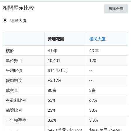
相關屋苑比較
顯示全部
德民大廈
黃埔花園
德民大廈
樓齡
41 年
43 年
單位數目
10,401
120
平均呎價
$14,471 元
--
變動幅度
+5.17%
--
成交量
80宗
3宗
有盈利比例
55%
67%
蝕讓比例
23%
33%
一年轉手率
3.6%
3.3%
$470 萬元 - $1,699
$468 萬元 - $468