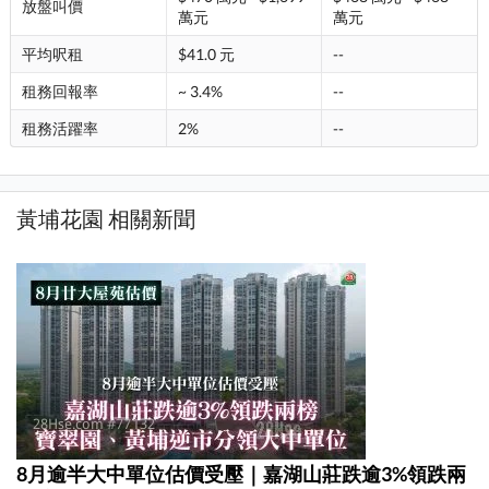
放盤叫價
萬元
萬元
平均呎租
$41.0 元
--
租務回報率
~ 3.4%
--
租務活躍率
2%
--
黃埔花園 相關新聞
8月逾半大中單位估價受壓｜嘉湖山莊跌逾3%領跌兩