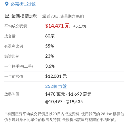
必嘉街121號
最新樓價走勢
(最近90日, 逢星期六更新)
$14,471 元
平均成交呎價
+5.17%
80宗
成交量
55%
有盈利比例
23%
蝕讓比例
3.6%
一年轉手率(二手)
$12,001 元
一年前呎價
252個 放盤
$470 萬元 - $1,699 萬元
放盤叫價
@10,497 - @19,535
* 有關屋苑平均成交呎價是以90日內成交資料, 使用我們的 28Hse 樓價估
價系統對應不同單位的樓層及特質, 最後得出該屋苑整體的平均呎價。