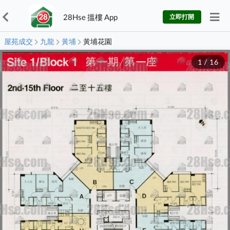
28Hse 搵樓 App
立即打開
屋苑成交
九龍
黃埔
黃埔花園
1
/
16