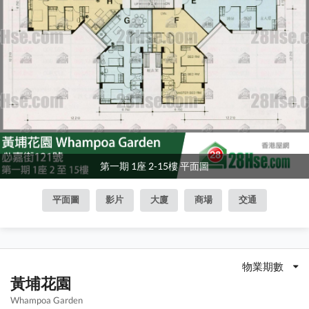
第一期 1座 2-15樓 平面圖
平面圖
影片
大廈
商場
交通
物業期數
黃埔花園
Whampoa Garden