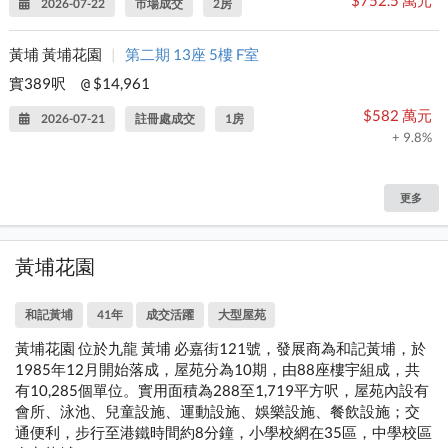
2026-07-22
市場成交
2房
黃埔 黃埔花園
|
第二期 13座 5樓 F室
實389呎
$14,961
@
$582 萬元
2026-07-21
註冊處成交
1房
+ 9.8%
更多
黃埔花園
和記黃埔
41年
成交活躍
大型屋苑
黃埔花園 位於九龍 黃埔 必嘉街121號，發展商為和記黃埔，於
1985年12月開始落成，屋苑分為10期，由88座樓宇組成，共
有10,285個單位。實用面積為288至1,719平方呎，屋苑內設有
會所、泳池、兒童設施、運動設施、娛樂設施、餐飲設施；交
通便利，步行至港鐵時間約8分鐘，小學校網在35區，中學校區