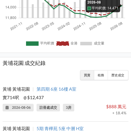
黃埔花園 成交紀錄
買賣
租務
歷史成交
黃埔 黃埔花園
|
第四期 6座 16樓 A室
實714呎
$12,437
@
$888 萬元
2026-08-06
註冊處成交
3房
+ 18.4%
黃埔 黃埔花園
|
5期 青樺苑 5座 中層 H室