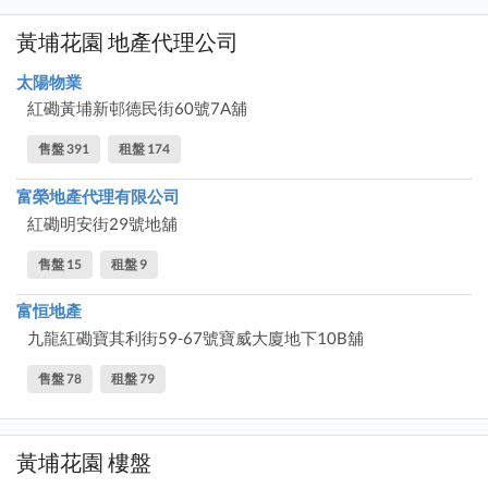
黃埔花園 地產代理公司
太陽物業
紅磡黃埔新邨德民街60號7A舖
售盤 391
租盤 174
富榮地產代理有限公司
紅磡明安街29號地舖
售盤 15
租盤 9
富恒地產
九龍紅磡寶其利街59-67號寶威大廈地下10B舖
售盤 78
租盤 79
黃埔花園 樓盤