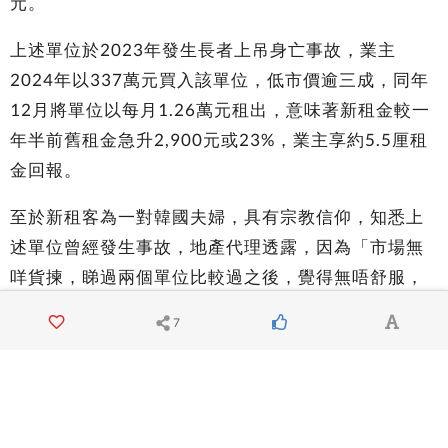
元。
上述單位於2023年發生長者上吊身亡事故，業主
2024年以337萬元買入該單位，低市價逾三成，同年
12月將單位以每月1.26萬元租出，意味著新租金較一
年半前舊租金急升2,900元或23%，業主享約5.5厘租
金回報。
至於新租客為一對韓國夫婦，具有宗教信仰，知悉上
述單位曾經發生事故，地產代理透露，因為「市場無
咩貨揀，睇過兩個單位比較過之後，覺得無唔舒服，
最後揀咗平嗰個。」
7
28hse - No.1 HK Property Portal
Squarefoot - HK Premium Property Portal