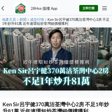
28Hse 搵樓 App
立即打開
地產主頁
新聞
成交行情
Ken Sir呂宇健370萬沽荃灣中心2房 不足
1年炒升81萬 近年連環短炒荃灣細價樓獲利
Ken Sir呂宇健370萬沽荃灣中心2房 不足1年炒
升81萬 近年連環短炒荃灣細價樓獲利