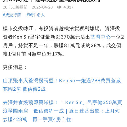
28HSE 編輯部
2026-04-28
4,817
#成交行情
#城中名人
樓市交投轉旺，有投資者趁機沽貨獲利離場。資深投
資者Ken Sir呂宇健最新以370萬元沽出
荃灣中心
一伙2
房戶，持貨不足一年，賬賺81萬元或約28%，成交價
較1個月前同類單位升17%。
更多消息：
山頂飛車入荃灣撈筍盤！Ken Sir一炮過299萬買荃威
花園2房 低估價2成
去深井食燒鵝即興睇樓！ 「Ken Sir」呂宇健350萬買
浪翠園兩房 低估價約一成｜近日連番出擊：上月短
炒賺428萬 再一手買4房自住