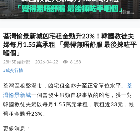
荃灣愉景新城凶宅租金勁升23%！韓國教徒夫
婦每月1.55萬承租 「覺得無唔舒服 最後揀咗平
嗰個」
28HSE 編輯部
2026-04-22
6,158
#成交行情
荃灣區租盤渴市，凶宅租金亦升至正常單位水平。
荃
灣愉景新城
一個曾發生吊頸自殺事故的凶宅，獲一對
韓國教徒夫婦以每月1.55萬元承租，呎租近33元，較
舊租金勁升23%。
更多消息：