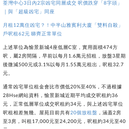
荃灣中心3日內2宗凶宅同層成交 呎價跌穿「8字頭」
｜與「超級凶宅」同座
月租12萬住凶宅？！中半山雅賓利大廈「雙料自殺」
戶呎租62元 睇齊正常單位
上述單位為愉景新城4座低層C室，實用面積474方
呎，屬2房間隔，早前以每月1.6萬元招租，放盤3星期
後微減500元或3.1%以每月1.55萬元租出，呎租32.7
元。
通常凶宅單位租金會比市價低20%至40%，不過根據
28Hse網站資料，愉景新城近期平均成交呎租約36
元，正常低層單位成交呎租約34元，與上述凶宅單位
呎租相差無幾。屋苑目前共有
20個放租盤
，涵蓋2房
至3房，叫租17,000元至24,200元，呎租約34元至40