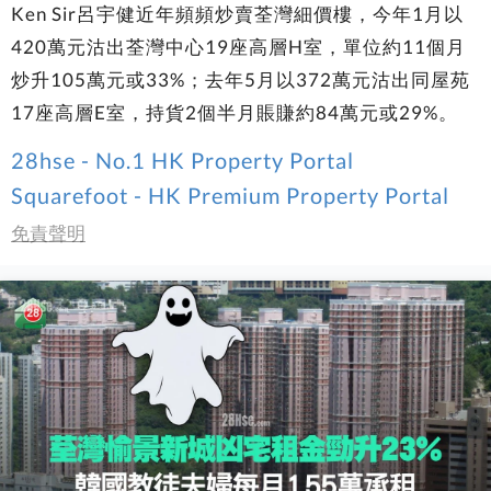
Ken Sir呂宇健近年頻頻炒賣荃灣細價樓，今年1月以
420萬元沽出荃灣中心19座高層H室，單位約11個月
炒升105萬元或33%；去年5月以372萬元沽出同屋苑
17座高層E室，持貨2個半月賬賺約84萬元或29%。
28hse - No.1 HK Property Portal
Squarefoot - HK Premium Property Portal
免責聲明