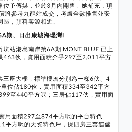
單位予傳媒，並於3月內開售。她補充，項
定價將參考九龍站成交，考慮全數推售並安
同區，預料客源相近。
6A期、日出康城海瑅灣I
站港島南岸第6A期 MONT BLUE 已上
63伙，實用面積介乎297至2,011平方
座共三座大樓，標準樓層分別為一梯6伙、4
單位佔180伙，實用面積334至342平方
99至440平方呎；三房佔117伙，實用面
實用面積297至874平方呎的平台特色
011平方呎的天際特色戶，採四房三套連儲