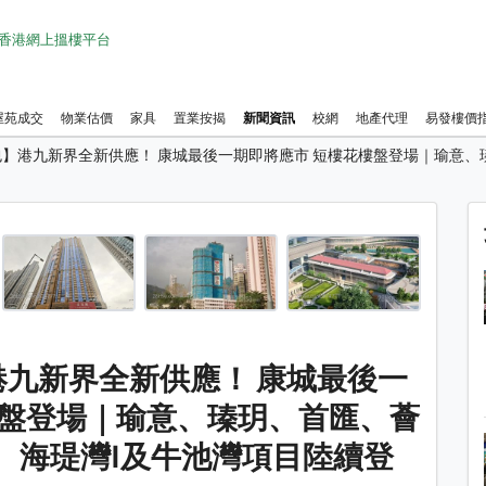
1 香港網上搵樓平台
屋苑成交
物業估價
家具
置業按揭
新聞資訊
校網
地產代理
易發樓價
包】港九新界全新供應！ 康城最後一期即將應市 短樓花樓盤登場｜瑜意
1 / 5
港九新界全新供應！ 康城最後一
樓盤登場｜瑜意、瑧玥、首匯、薈
、海瑅灣I及牛池灣項目陸續登