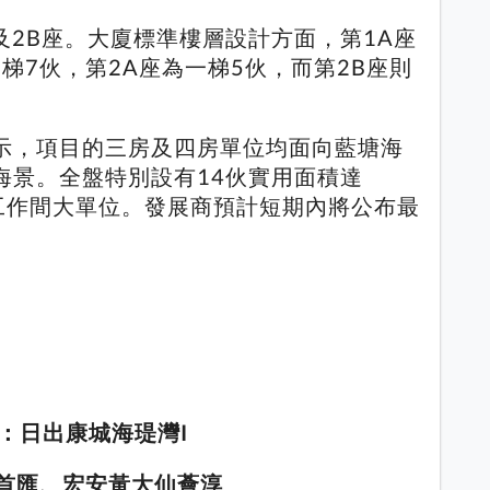
A及2B座。大廈標準樓層設計方面，第1A座
一梯7伙，第2A座為一梯5伙，而第2B座則
示，項目的三房及四房單位均面向藍塘海
海景。全盤特別設有14伙實用面積達
連工作間大單位。發展商預計短期內將公布最
：日出康城海瑅灣I
磡首匯、宏安黃大仙薈淳