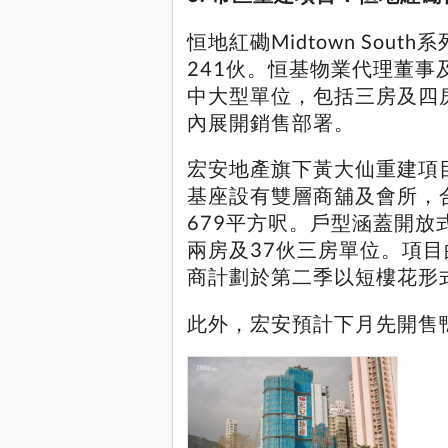
恒地紅磡Midtown Sout
241伙。恒基物業代理董事
中大型單位，包括三房及四
內展開銷售部署。
宏安地產旗下黃大仙重建項目
基座設有雙層商舖及會所，合
679平方呎。戶型涵蓋開放
兩房及37伙三房單位。項目
商計劃於第二季以短樓花形
此外，宏安預計下月先開售鴨