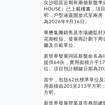
尖沙咀區近期有兩個新盤準備
HOUSE）已上載樓書，項目
呎，戶型涵蓋開放式至兩房
為2026年9月16日。
華懋集團銷售及市場總監封
花期較短。發展商計劃下周
廳及示範單位。
新世界發展同區新盤命名為瑧玥（
提供64伙，實用面積介乎1
位。項目預計關鍵日期為202
當中，包括62伙標準單位
用面積由201至213平方呎
方呎。
新世界發展營業及市務部總