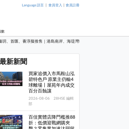
|
|
Language 語言
會員登入
會員註冊
指數
、瑧玥、首匯、薈淳擬推售｜港島南岸、海瑅灣I及牛池灣項目陸續登場
最新新聞
買家追價入市馬鞍山泓
碧特色戶 原業主仍輸4
球離場丨屋苑年內成交
百分百蝕讓
2026-08-06 28HSE 編輯
部
百佳實體店降門檻推88
折：低價迎戰網購夾
擊？零售業加速汰弱留