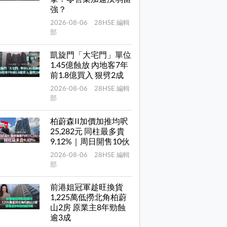
強？
2026-08-06 28HSE 編輯
部
凱旋門「大宅門」單位
1.45億蝕放 內地客7年
前1.8億買入 狠劈2成
2026-08-06 28HSE 編輯
部
柏蔚森II加價加推均呎
25,282元 同柱最多貴
9.12%｜周日開售10伙
2026-08-06 28HSE 編輯
部
前港姐冠軍趁旺換貨
1,225萬低撈北角柏蔚
山2房 原業主8年勁蝕
逾3成