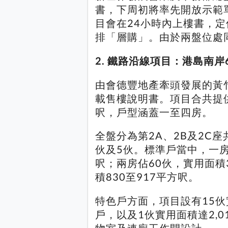
書，下周初將率先開放示範
目會在24小時內上樓書，
排「層購」。由於兩盤位處
2. 鐵路沿線項目：港島南岸
由會德豐地產牽頭發展的黃竹坑
載售樓說明書。項目合共提供4
呎，戶型涵蓋一至四房。
全盤分為第2A、2B及2C
伙及5伙。標準戶當中，一房
呎；兩房佔60伙，實用面積3
積830至917平方呎。
特色戶方面，項目設有15伙
戶，以及1伙實用面積達2,