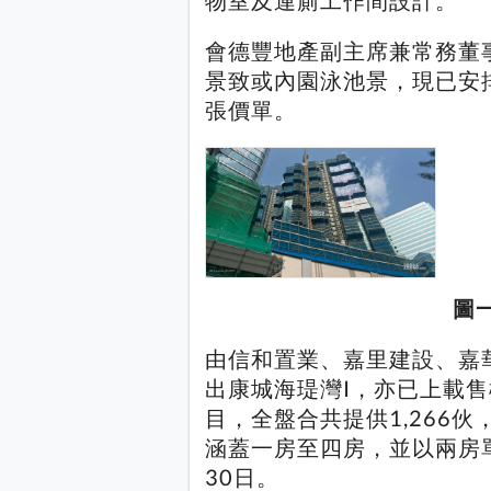
物室及連廁工作間設計。
會德豐地產副主席兼常務董
景致或內園泳池景，現已安
張價單。
圖
由信和置業、嘉里建設、嘉
出康城海瑅灣I，亦已上載
目，全盤合共提供1,266伙
涵蓋一房至四房，並以兩房單
30日。