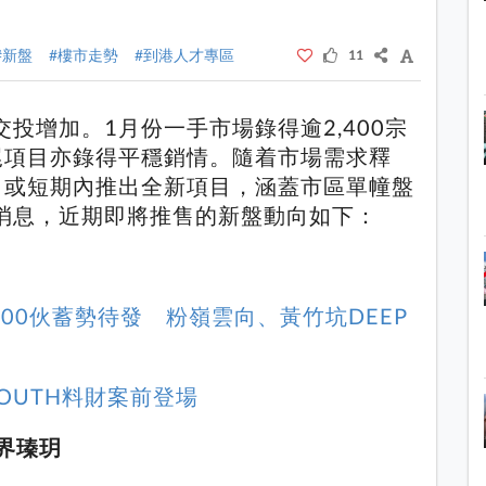
#新盤
#樓市走勢
#到港人才專區
11
投增加。1月份一手市場錄得逾2,400宗
尾項目亦錄得平穩銷情。隨着市場需求釋
月或短期內推出全新項目，涵蓋市區單幢盤
消息，近期即將推售的新盤動向如下：
600伙蓄勢待發 粉嶺雲向、黃竹坑DEEP
 SOUTH料財案前登場
世界瑧玥