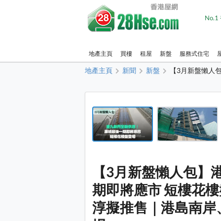
No.
地產主頁
買樓
租屋
新盤
服務式住宅
地產主頁
新聞
新盤
【3月新盤懶人
【3月新盤懶人包】
期即將應市 短樓花
淳擬推售｜港島南岸