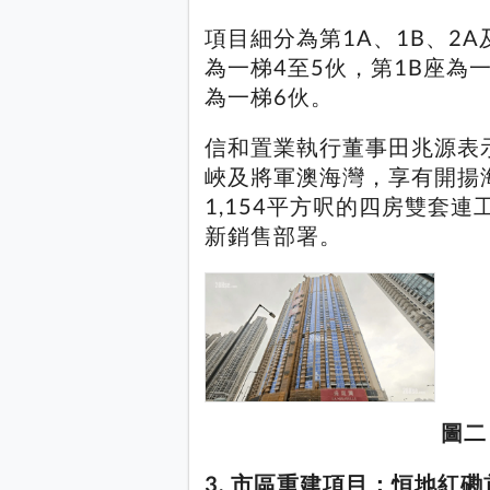
項目細分為第1A、1B、2
為一梯4至5伙，第1B座為
為一梯6伙。
信和置業執行董事田兆源表
峽及將軍澳海灣，享有開揚
1,154平方呎的四房雙套
新銷售部署。
圖二
3. 市區重建項目：恒地紅