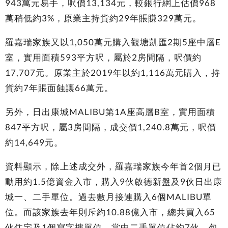
943萬元易手，呎價13,134元，較銀行網上估價968
萬稍低約3%，原業主持貨約29年賬賺329萬元。
羅嘉瑞家族又以1,050萬元購入觀塘凱匯2期5座中層E
室，實用面積593平方呎，屬於2房間隔，呎價約
17,707元。原業主於2019年以約1,116萬元購入，持
貨約7年賬面蝕讓66萬元。
另外，日出康城MALIBU第1A座高層B室，實用面積
847平方呎，屬3房間隔，成交價1,240.8萬元，呎價
約14,649元。
資料顯示，除上述成交外，羅嘉瑞家族今年首2個月已
動用約1.5億資金入市，購入9伙啟德新盤及9伙日出康
城一、二手單位。過去數月接連購入6個MALIBU單
位。而該家族去年則斥約10.88億入市，總共買入65
伙住宅及1個寫字樓單位，當中二手單位佔約7伙，包