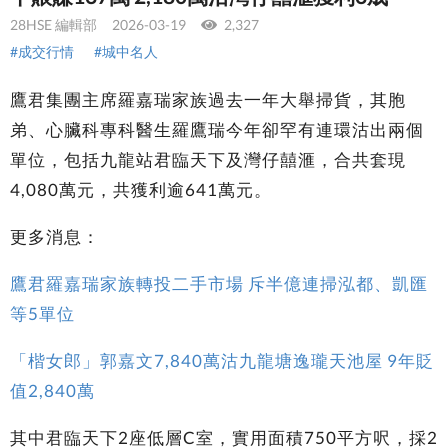
28HSE 編輯部
2026-03-19
2,327
#成交行情
#城中名人
鷹君集團主席羅嘉瑞家族過去一年大舉掃貨，其胞
弟、心臟科專科醫生羅鷹瑞今年卻罕有連環沽出兩個
單位，包括九龍站君臨天下及灣仔囍滙，合共套現
4,080萬元，共獲利逾641萬元。
更多消息：
鷹君羅嘉瑞家族轉投二手市場 斥半億連掃泓都、凱匯
等5單位
「楷女郎」郭嘉文7,840萬沽九龍塘逸瓏天池屋 9年貶
值2,840萬
其中君臨天下2座低層C室，實用面積750平方呎，採2