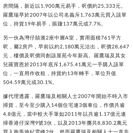
房間隔，新近以1,900萬元易手，呎價約25,333元。
羅鷹瑞早於2007年以公司名義斥1,763萬元買入該單
位，持貨19年易手，賬賺137萬元或7.7%。
另一伙為灣仔囍滙2座中層A室，實用面積761平方
呎，屬2房戶，早前以約2,180萬元沽出，呎價28,647
元，樓價及呎價同創該屋苑今年新高。羅鷹瑞及其女
兒羅寶恩於2013年底斥1,675.41萬元一手購入該單
位，一直用作收租，持貨約13年轉手，單位升值
504.59萬元或30.1%。
據代理透露，羅鷹瑞及相關人士2007年開始不時入市
掃貨，至今至少購入14個住宅連3個車位，作價共逾
4.8億元，當中較大手筆如2011年以共逾1.17億元連
掃香港仔深灣9號3伙，以及2013年擲共8,830.2萬元
買入跑馬地紀雲峰2伙。然而羅鷹瑞及相關人士一直非