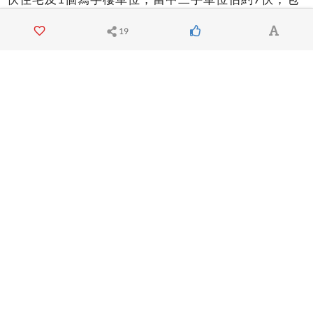
括日出康城SEA TO SKY及寶翠園等。
19
28hse - No.1 HK Property Portal
Squarefoot - HK Premium Property Portal
1
/
2