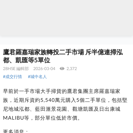
鷹君羅嘉瑞家族轉投二手市場 斥半億連掃泓
都、凱匯等5單位
28HSE 編輯部
2026-03-04
2,372
#成交行情
#城中名人
早前於一手市場大手掃貨的鷹君集團主席羅嘉瑞家
族，近期斥資約5,540萬元購入5個二手單位，包括堅
尼地城泓都、藍田滙景花園、觀塘凱匯及日出康城
MALIBU等，部分單位低於市價。
更多消息：