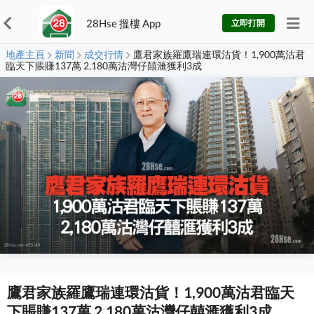
28Hse 搵樓 App
立即打開
地產主頁
新聞
成交行情
鷹君家族羅鷹瑞連環沽貨！1,900萬沽君
臨天下賬賺137萬 2,180萬沽灣仔囍滙獲利3成
鷹君家族羅鷹瑞連環沽貨！1,900萬沽君臨天
下賬賺137萬 2,180萬沽灣仔囍滙獲利3成