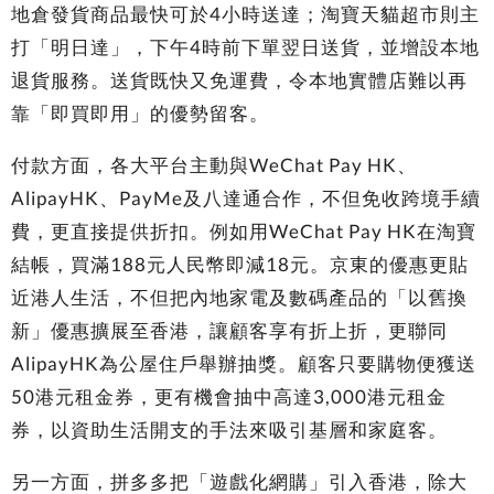
地倉發貨商品最快可於4小時送達；淘寶天貓超市則主
打「明日達」，下午4時前下單翌日送貨，並增設本地
退貨服務。送貨既快又免運費，令本地實體店難以再
靠「即買即用」的優勢留客。
付款方面，各大平台主動與WeChat Pay HK、
AlipayHK、PayMe及八達通合作，不但免收跨境手續
費，更直接提供折扣。例如用WeChat Pay HK在淘寶
結帳，買滿188元人民幣即減18元。京東的優惠更貼
近港人生活，不但把內地家電及數碼產品的「以舊換
新」優惠擴展至香港，讓顧客享有折上折，更聯同
AlipayHK為公屋住戶舉辦抽獎。顧客只要購物便獲送
50港元租金券，更有機會抽中高達3,000港元租金
券，以資助生活開支的手法來吸引基層和家庭客。
另一方面，拼多多把「遊戲化網購」引入香港，除大