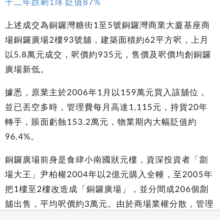
十二年跌剩1球 貶值87%
上述成交為銅鑼灣糖街1至5號銅鑼灣商業大廈基座商
場銅鑼廣場2樓93號舖，建築面積約62平方呎，上月
以5.8萬元成交，呎價約935元，售價及呎價均創銅鑼
廣場新低。
據悉，原業主於2006年1月以159萬元買入該舖位，
並已丟空多時，管理費每月高達1,115元，持貨20年
轉手，賬面虧蝕153.2萬元，物業期內大幅貶值約
96.4%。
銅鑼廣場前身是食肆小南國狀元樓，資深投資者「劏
場大王」尹柏權2004年以2億元購入全幢，至2005年
把1樓至2樓改造成「銅鑼廣場」，並分間成206個劏
舖出售，平均呎價約3萬元。由於商場業權分散，管理
不善，早已淪為「死場」，業主轉售大都勁蝕離場。