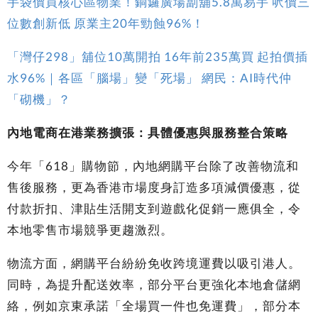
手袋價買核心區物業！銅鑼廣場劏舖5.8萬易手 呎價三
位數創新低 原業主20年勁蝕96%！
「灣仔298」舖位10萬開拍 16年前235萬買 起拍價插
水96%｜各區「腦場」變「死場」 網民：AI時代仲
「砌機」？
內地電商在港業務擴張：具體優惠與服務整合策略
今年「618」購物節，內地網購平台除了改善物流和
售後服務，更為香港市場度身訂造多項減價優惠，從
付款折扣、津貼生活開支到遊戲化促銷一應俱全，令
本地零售市場競爭更趨激烈。
物流方面，網購平台紛紛免收跨境運費以吸引港人。
同時，為提升配送效率，部分平台更強化本地倉儲網
絡，例如京東承諾「全場買一件也免運費」，部分本