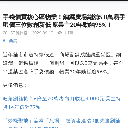
手袋價買核心區物業！銅鑼廣場劏舖5.8萬易手
呎價三位數創新低 原業主20年勁蝕96%！
28HSE 編輯部
2026-06-10
1.1萬
#工商舖
近年舖市市道持續低迷，商場劏舖成蝕讓重災區。銅
鑼灣「銅鑼廣場」一個劏舖上月以5.8萬元易手，甚至
平過某些名牌手袋價錢，物業20年勁貶逾96%。
更多消息：
旺角劏舖搶高6倍至70萬沽 每月收租4,000元 業主持
貨14年仍蝕77%
「炒機聖地」淪為「死場」 投資者連沽3個先達劏舖