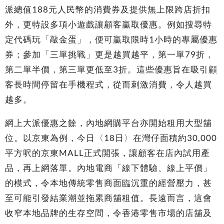
派總值188元人民幣的消費券及提供無上限跨店折扣
外，更特設多項小遊戲讓顧客贏取優惠。例如搜尋特
定代碼玩「敲金蛋」，便可贏取限時1小時的專屬優惠
券；參加「三單挑戰」更是越買越平，第一單79折，
第二單半價，第三單更低至3折。這些優惠旨在吸引顧
客長時間停留在手機程式，從而刺激消費，令人越買
越多。
網上大派優惠之餘，內地網購平台亦開始租用大型舖
位。以京東為例，今日〈18日〉在灣仔面積約30,000
平方呎的京東MALL正式開張，讓顧客在店內試用產
品，再上網落單。內地電商「線下體驗、線上平價」
的模式，令本地傳統零售商面臨沉重的經營壓力，甚
至可能引發結業潮並拖累商舖租值。長遠而言，這會
收窄本地品牌的生存空間，令香港零售市場的店舖及