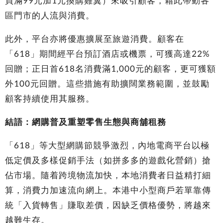
買滿99元加1元換購雞翼）來吸引顧客，藉此帶動各
區門市的人流與消費。
此外，平台亦將優惠擴展至旅遊消費。顧客在
「618」期間經平台預訂酒店或機票，可獲高達22%
回贈；正日首618名消費滿1,000元的顧客，更可獲額
外100元回贈。這些措施有助擴闊業務範圍，並鼓勵
顧客持續使用其服務。
結語：網購普及重塑零售生態與商舖租務
「618」等大型網購節競爭激烈，內地電商平台以極
低定價及多樣促銷手法（如拼多多的遊戲化營銷）搶
佔市場。隨着跨境物流加快，本地消費者日益精打細
算，消費力加速流向網上。本港中小型商戶若單靠傳
統「入貨轉售」賺取差價，因缺乏價格優勢，將越來
越難生存。