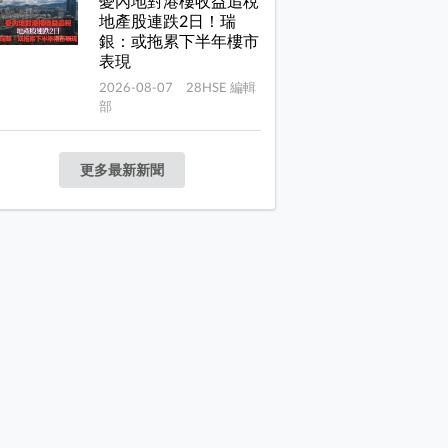
憂內地對港樓收益追稅
地產股連跌2日！瑞
銀：或拖累下半年樓市
表現
2026-08-07 28HSE 編輯
部
更多最新新聞