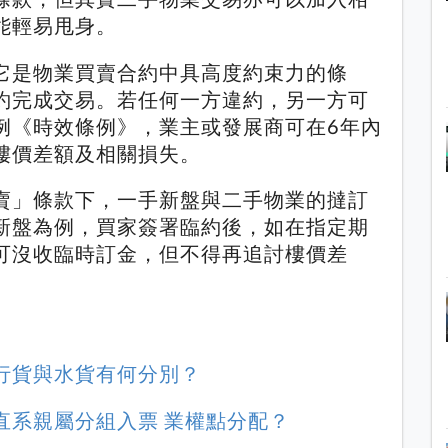
能輕易甩身。
它是物業買賣合約中具高度約束力的條
約完成交易。若任何一方違約，另一方可
例《時效條例》，業主或發展商可在6年內
樓價差額及相關損失。
賣」條款下，一手新盤與二手物業的撻訂
新盤為例，買家簽署臨約後，如在指定期
可沒收臨時訂金，但不得再追討樓價差
行貨與水貨有何分別？
直系親屬分組入票 業權點分配？