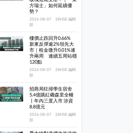
方瑞士」如何延續優
勢？
2026-08-07 28HSE 編輯
部
樓價止跌回升0.66%
新東反彈逾2%領先大
市｜租金微升0.01%連
升兩周 連續五周站穩
120點
2026-08-07 28HSE 編輯
部
招商局狂掃學生宿舍
5.4億購紅磡森里全幢
丨年內三度入市 涉資
8.8億元
2026-08-07 28HSE 編輯
部