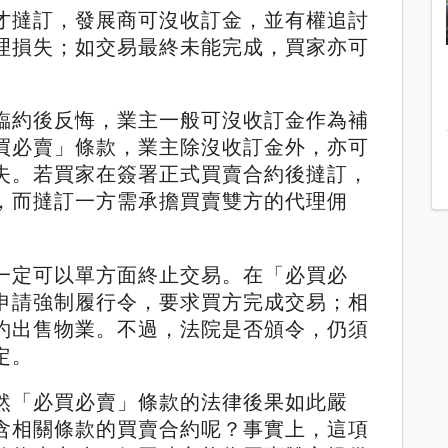
才撻訂，發展商可沒收訂金，並有權追討
理損失；如交易最終未能完成，買家亦可
。
臨約後反悔，業主一般可沒收訂金作為補
買必賣」條款，業主除沒收訂金外，亦可
失。若買家在簽署正式買賣合約後撻訂，
，而撻訂一方需承擔買賣雙方的代理佣
一定可以單方面終止交易。在「必買必
申請強制履行令，要求買方完成交易；相
約出售物業。不過，法院是否頒令，仍須
定。
然「必買必賣」條款的法律後果如此嚴
含相關條款的買賣合約呢？事實上，這項