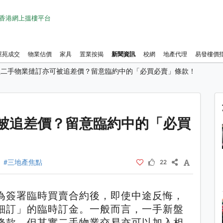
1 香港網上搵樓平台
屋苑成交
物業估價
家具
置業按揭
新聞資訊
校網
地產代理
易發樓價
買二手物業撻訂亦可被追差價？留意臨約中的「必買必賣」條款！
1 / 1
被追差價？留意臨約中的「必買
#三地產焦點
22
為簽署臨時買賣合約後，即使中途反悔，
細訂」的臨時訂金。一般而言，一手新盤
條款，但其實二手物業交易亦可以加入相