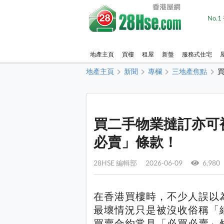
No.
地產主頁
買樓
租屋
新盤
服務式住宅
地產主頁
新聞
專欄
三地產焦點
買二手物業撻訂亦可
必賣」條款！
28HSE 編輯部 2026-06-09
6,980
在香港買樓時，不少人誤以
最壞情況只是被沒收俗稱「
買賣合約常見「必買必賣」