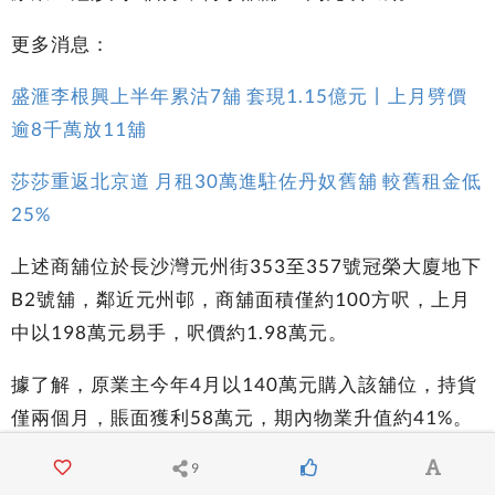
更多消息：
盛滙李根興上半年累沽7舖 套現1.15億元丨上月劈價
逾8千萬放11舖
莎莎重返北京道 月租30萬進駐佐丹奴舊舖 較舊租金低
25%
上述商舖位於長沙灣元州街353至357號冠榮大廈地下
B2號舖，鄰近元州邨，商舖面積僅約100方呎，上月
中以198萬元易手，呎價約1.98萬元。
據了解，原業主今年4月以140萬元購入該舖位，持貨
僅兩個月，賬面獲利58萬元，期內物業升值約41%。
該舖位交吉多時，市值月租約6,000至8,000元。
9