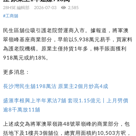
28HSE 編輯部
2026-07-03
2,585
#工商舖
民生區舖位吸引護老院營運商入市。據報道，將軍澳
翠嶺峰基座商業部分，早前以5,938萬元易手，買家料
為護老院機構。原業主僅持貨1年多，轉手賬面獲利
918萬元或約18%。
更多消息：
長沙灣民生舖198萬沽 原業主2個月炒高4成
盛滙李根興上半年累沽7舖 套現1.15億元丨上月劈價
逾8千萬放11舖
上述成交為將軍澳翠嶺路48號翠嶺峰的商業部分，包
括地下及1樓共3個舖位，總實用面積約10,503方呎，