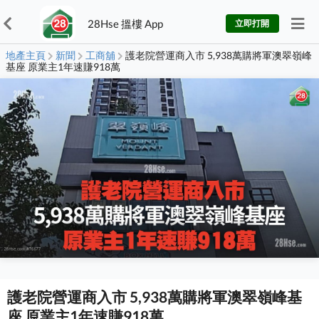
28Hse 搵樓 App
立即打開
地產主頁
新聞
工商舖
護老院營運商入市 5,938萬購將軍澳翠嶺峰
基座 原業主1年速賺918萬
護老院營運商入市 5,938萬購將軍澳翠嶺峰基
座 原業主1年速賺918萬