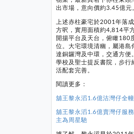
出市場，意向價約3.45億元
上述赤柱豪宅於2001年落
方呎，實用面積約4,814
開揚平台及天台，俯瞰18
位。大宅環境清幽，屬港島
達銅鑼灣及中環，交通方便
學校及聖士提反書院，步行
活配套完善。
閱讀更多：
舖王黎永滔1.6億沽灣仔全幢
舖王黎永滔1.6億賣灣仔服
主為周星馳
據了解，黎永滔早於2011