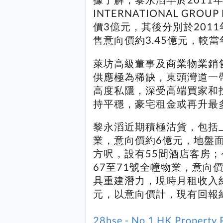
INTERNATIONAL GROU
價3億元，其後分別於201
售意向價約3.45億元，較當
萊坊高級董事及商業物業銷
供應極為稀缺，東頭灣道一
高度私隱，深受高端買家和
持平穩，豪宅租金或再升最
黎永滔近期積極沽貨，包括
業，意向價約6億元，地盤面積
方呎，設有55間酒店客房
67至71號全幢物業，意向價
具重建潛力，現時月租收入約
元，以意向價計，現有回報約
28hse - No.1 HK Property 