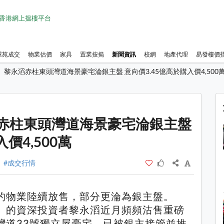
1 香港網上搵樓平台
屋苑成交
物業估價
家具
置業按揭
新聞資訊
校網
地產代理
易發樓價
黎永滔赤柱東頭灣道海景豪宅淪銀主盤 意向價3.45億高於購入價4,500
1 / 1
赤柱東頭灣道海景豪宅淪銀主盤
價4,500萬
#成交行情
的物業陸續放售，部分更淪為銀主盤。
」的資深投資者黎永滔近月頻頻沽售重磅
灣道33號獨立屋豪宅，已被銀主接管並推