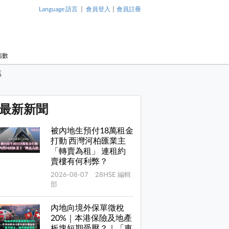
|
|
Language 語言
會員登入
會員註冊
指數
萬
最新新聞
被內地生預付18萬租金
打動 西灣河柏匯業主
「轉賣為租」 連租約
賣樓有何利弊？
2026-08-07 28HSE 編輯
部
內地向境外保單徵稅
20%｜本港保險及地產
板塊短期受壓？｜「東