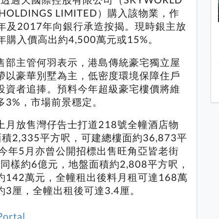
P HOLDINGS LIMITED）購入該物業，作
1年及2017年向銀行承造按揭。現時銀主放
年購入價高出約4,500萬元或15%。
售部主管何羽表示，港島傳統豪宅獨立屋
帶以豪華別墅為主，低密度環境保障住戶
投資者追捧。預料今年超級豪宅樓價將維
多3%，市場前景穩定。
上月放售灣仔告士打道218號全幢酒店物
2,335平方呎，可建總樓面約36,873平
；今年5月亦曾公開招標出售旺角亞皆老街
同樣約6億元，地盤面積約2,808平方呎，
142萬元，全幢租出後料月租可達168萬
3厘，全幢出租後可達3.4厘。
Portal