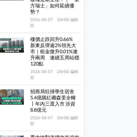
方瑞士」如何延續優
勢？
2026-08-07 28HSE 編輯
部
樓價止跌回升0.66%
新東反彈逾2%領先大
市｜租金微升0.01%連
升兩周 連續五周站穩
120點
2026-08-07 28HSE 編輯
部
招商局狂掃學生宿舍
5.4億購紅磡森里全幢
丨年內三度入市 涉資
8.8億元
2026-08-07 28HSE 編輯
部