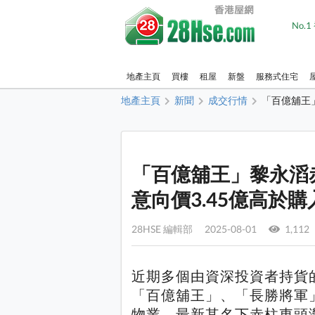
No.
地產主頁
買樓
租屋
新盤
服務式住宅
地產主頁
新聞
成交行情
「百億舖王」
「百億舖王」黎永滔
意向價3.45億高於購入
28HSE 編輯部 2025-08-01
1,112
近期多個由資深投資者持貨
「百億舖王」、「長勝將軍
物業，最新其名下赤柱東頭