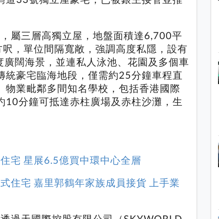
。
成，屬三層高獨立屋，地盤面積達6,700平
平方呎，單位間隔寬敞，強調高度私隱，設有
0度廣闊海景，並連私人泳池、花園及多個車
傳統豪宅臨海地段，僅需約25分鐘車程直
。物業毗鄰多間知名學校，包括香港國際
約10分鐘可抵達赤柱廣場及赤柱沙灘，生
住宅 星展6.5億買中環中心全層
務式住宅 嘉里郭鶴年家族成員接貨 上手業
年透過天國際控股有限公司（SKYWORLD