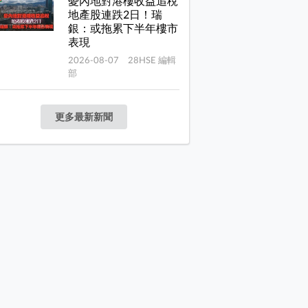
憂內地對港樓收益追稅
地產股連跌2日！瑞
銀：或拖累下半年樓市
表現
2026-08-07 28HSE 編輯
部
更多最新新聞