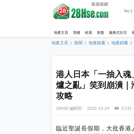
No.
地產主頁
買樓
租屋
新盤
服務式住宅
地產主頁
新聞
地產錦囊
地產錦囊
港人日本「一抽入魂
爐之亂」笑到崩潰｜
攻略
28HSE 編輯部 2025-12-24
3,135
臨近聖誕長假期，大批香港