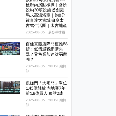
梗廚兩房點樣揀｜會所
設約30項設施 首創羅
馬式高溫浴室｜約8分
鐘直達太古城 盡享太
古式生活圈｜太古地產
2026-08-06 易發睇樓團
百佳實體店降門檻推88
折：低價迎戰網購夾
擊？零售業加速汰弱留
強？
2026-08-06 28HSE 編輯
部
凱旋門「大宅門」單位
1.45億蝕放 內地客7年
前1.8億買入 狠劈2成
2026-08-06 28HSE 編輯
部