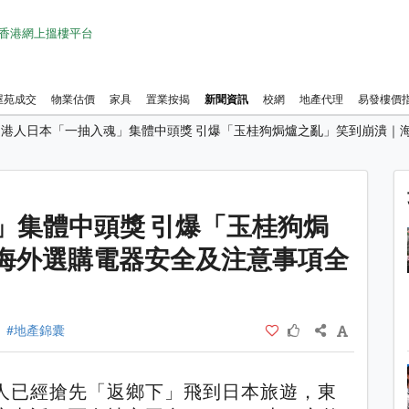
1 香港網上搵樓平台
屋苑成交
物業估價
家具
置業按揭
新聞資訊
校網
地產代理
易發樓價
港人日本「一抽入魂」集體中頭獎 引爆「玉桂狗焗爐之亂」笑到崩潰｜
1 / 1
」集體中頭獎 引爆「玉桂狗焗
海外選購電器安全及注意事項全
#地產錦囊
人已經搶先「返鄉下」飛到日本旅遊，東