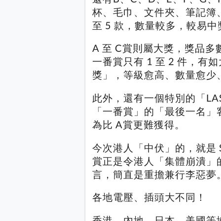
杯、毛巾、文件夾、筆記簿
至 5 款，數量較多，較易
A 至 C賞則屬大獎，獎品
一番賞只有 1 至 2 件
獎」，等級愈高、數量愈少
此外，還有一個特別的「LAS
「一番賞」的「最後一名」
為比 A賞更難獲得。
今次港人「中伏」的，就是 S
賞正是令港人「集體崩潰」
言，簡直是重擔兼行李惡夢
各地電壓、插頭大不同！
香港、內地、日本、美國等