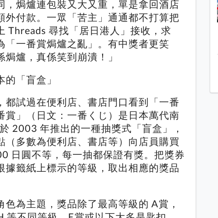
同，焗爐連包裝又大又重，單是拿回酒店
額外付款。一眾「苦主」通通都不打算把
Threads 尋找「居日港人」接收，求
為「一番賞焗爐之亂」。有中獎者更笑
係焗爐，真係笑到崩潰！」
本的「盲盒」
，都試過在便利店、書店門口看到「一番
番賞」（日文：一番くじ）是日本萬代南
ITS 於 2003 年推出的一種抽獎式「盲盒」，
點（多數為便利店、書店等）向店員購買
,000 日圓不等，每一抽都保證有獎。把獎券
根據籤紙上標示的等級，取出相應的獎品
角色為主題，獎品除了最高等級的 A賞，
、H 等不同等級。E賞或以下大多是匙扣、