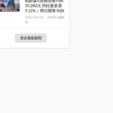
柏蔚森II加價加推均呎
25,282元 同柱最多貴
9.12%｜周日開售10伙
2026-08-06 28HSE 編輯
部
更多最新新聞