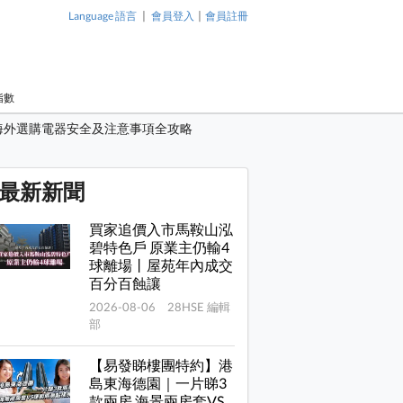
|
|
Language 語言
會員登入
會員註冊
指數
海外選購電器安全及注意事項全攻略
最新新聞
買家追價入市馬鞍山泓
碧特色戶 原業主仍輸4
球離場丨屋苑年內成交
百分百蝕讓
2026-08-06 28HSE 編輯
部
【易發睇樓團特約】港
島東海德園｜一片睇3
款兩房 海景兩房套VS