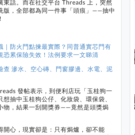
話。而在社交平台 Threads 上，突然
洗版，全部都為同一件事「頭痕」——抽中
！
識｜防火門點揀最實際？同普通實芯門有
規恐累保險失效！法例要求一文睇清
檢查 滲水、空心磚、門窗膠邊、水電、泥
reads 發帖表示，到便利店玩「玉桂狗一
只想抽中玉桂狗公仔、化妝袋、環保袋、
小物，結果一刮開獎券——竟然是頭獎焗
得開心，現實卻是：只有焗爐，卻不能