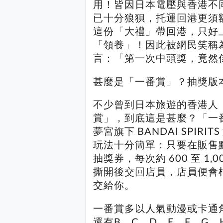
用！皆因日本電壓與香港不
已十分狼狽，托運回港更須
這份「大禮」帶回港，只好上 
「領養」！因此被網民笑稱
言：「第一次中頭獎，竟然
甚麼是「一番賞」？抽獎版
不少曾到日本旅遊的香港人
賞」，到底這是甚麼？「一
夢宮旗下 BANDAI SPIR
玩法十分簡單：只要在販售
抽獎券，每次約 600 至 1
撕開後交回店員，店員便會
交給你。
一番賞多以人氣動漫或卡通
還有B、C、D、E、F、G