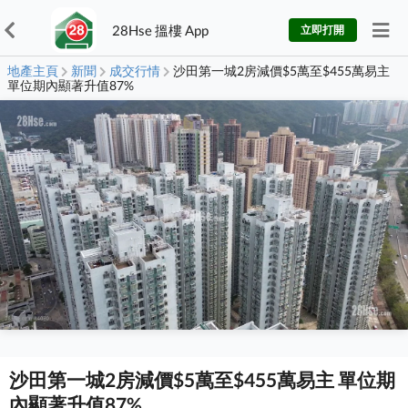
28Hse 搵樓 App
立即打開
地產主頁
新聞
成交行情
沙田第一城2房減價$5萬至$455萬易主
單位期內顯著升值87%
沙田第一城2房減價$5萬至$455萬易主 單位期
內顯著升值87%