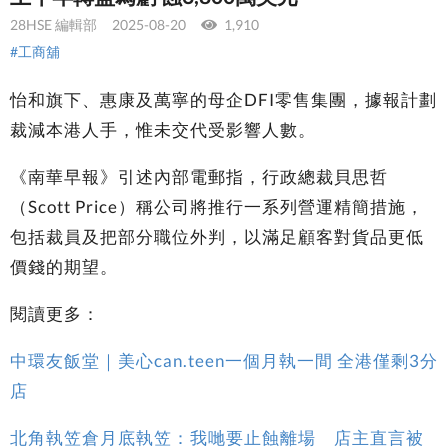
28HSE 編輯部
2025-08-20
1,910
#工商舖
怡和旗下、惠康及萬寧的母企DFI零售集團，據報計劃
裁減本港人手，惟未交代受影響人數。
《南華早報》引述內部電郵指，行政總裁貝思哲
（Scott Price）稱公司將推行一系列營運精簡措施，
包括裁員及把部分職位外判，以滿足顧客對貨品更低
價錢的期望。
閱讀更多：
中環友飯堂｜美心can.teen一個月執一間 全港僅剩3分
店
北角執笠倉月底執笠：我哋要止蝕離場 店主直言被