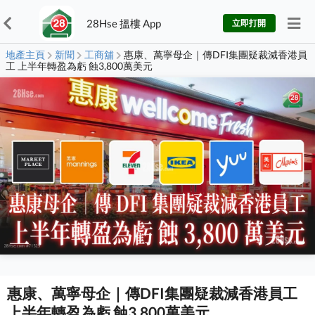
28Hse 搵樓 App
立即打開
地產主頁
新聞
工商舖
惠康、萬寧母企｜傳DFI集團疑裁減香港員
工 上半年轉盈為虧 蝕3,800萬美元
惠康、萬寧母企｜傳DFI集團疑裁減香港員工
上半年轉盈為虧 蝕3,800萬美元