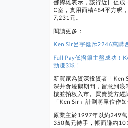
鄧錦雄表示，該行近日促成
C室，實用面積484平方呎
7,231元。
閱讀更多：
Ken Sir呂宇健斥224
Full Pay低撈銀主盤成功！
勁賺3球！
新買家為資深投資者「Ken
深井食燒鵝期間，留意到浪
樓並拍板入市。買賣雙方經
「Ken Sir」計劃將單位
原業主於1997年以約24
350萬元轉手，帳面賺約10