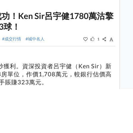
成功！Ken Sir呂宇健1780萬沽擎
3球！
#成交行情
#城中名人
1
獲利。資深投資者呂宇健（Ken Sir）新
房單位，作價1,708萬元，較銀行估價高
手賬賺323萬元。
炒全賺！獲利55萬至64萬 一房10個月炒
貴2球！入伙至今錄67宗二手成交 逾九成