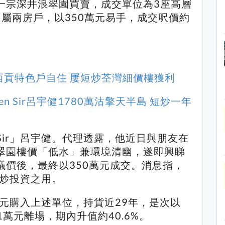
一宗深井浪翠園買賣，成交單位為3座高層
，屬兩房戶，以350萬元易手，成交呎價約
6萬購西貢特色戶自住 屢短炒荃灣細價樓獲利
Ken Sir呂宇健1780萬沽擎天半島 短炒一年
 Sir」呂宇健。代理透露，他近日與朋友在
翠園樓價「低水」兼環境清幽，遂即興睇
議價後，最終以350萬元成交。消息指，
作短炒投資之用。
9萬元購入上述單位，持貨近29年，是次以
1萬元離場，期內升值約40.6%。