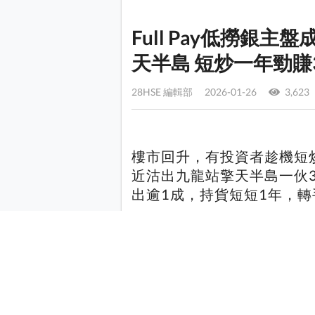
Full Pay低撈銀主盤
天半島 短炒一年勁賺
28HSE 編輯部 2026-01-26
3,623
樓市回升，有投資者趁機短炒
近沽出九龍站擎天半島一伙3
出逾1成，持貨短短1年，轉
更多消息：
元朗入伙盤朗天峰本月5宗短
貴16%
啟德天璽．天四房14個月炒