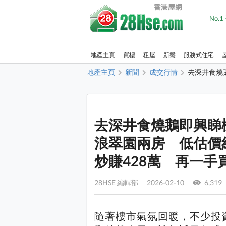
No.
地產主頁
買樓
租屋
新盤
服務式住宅
地產主頁
新聞
成交行情
去深井食燒鵝
去深井食燒鵝即興睇樓！
浪翠園兩房 低估價
炒賺428萬 再一手
28HSE 編輯部 2026-02-10
6,319
隨著樓市氣氛回暖，不少投