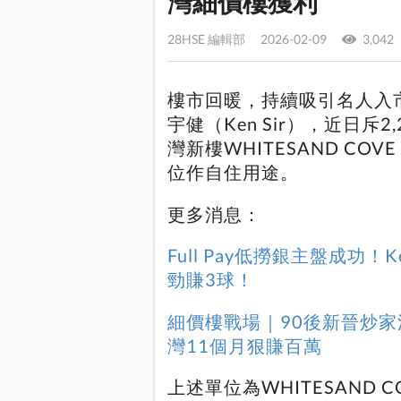
灣細價樓獲利
28HSE 編輯部 2026-02-09
3,042
樓市回暖，持續吸引名人入
宇健（Ken Sir），近日斥
灣新樓WHITESAND C
位作自住用途。
更多消息：
Full Pay低撈銀主盤成功！
勁賺3球！
細價樓戰場｜90後新晉炒家沙
灣11個月狠賺百萬
上述單位為WHITESAND C