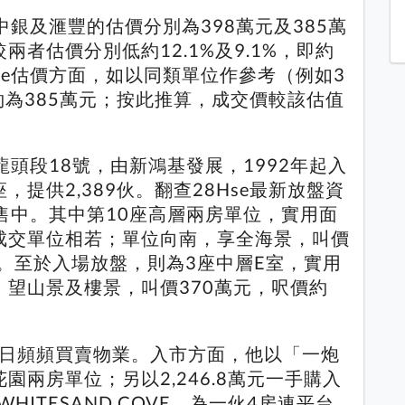
銀及滙豐的估價分別為398萬元及385萬
兩者估價分別低約12.1%及9.1%，即約
se估價方面，如以同類單位作參考（例如3
為385萬元；按此推算，成交價較該估值
頭段18號，由新鴻基發展，1992年起入
，提供2,389伙。翻查28Hse最新放盤資
售中。其中第10座高層兩房單位，實用面
述成交單位相若；單位向南，享全海景，叫價
6元。至於入場放盤，則為3座中層E室，實用
，望山景及樓景，叫價370萬元，呎價約
宇健近日頻頻買賣物業。入市方面，他以「一炮
園兩房單位；另以2,246.8萬元一手購入
HITESAND COVE，為一伙4房連平台