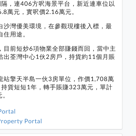
隔，連406方呎海景平台，新近連車位以
.8萬元，實呎價2.16萬元。
白沙灣優美環境，在參觀現樓後入標，最
自住用途。
，目前短炒6項物業全部賺錢而回，當中主
出荃灣中心1伙2房戶，持貨約11個月賬
站擎天半島一伙3房單位，作價1,708萬
持貨短短1年，轉手賬賺323萬元，單計
元。
Portal
roperty Portal
1 / 1