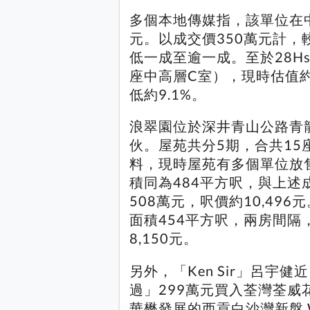
多個本地傳媒指，該單位在中
元。以成交價350萬元計，較
低一成至逾一成。至於28H
座中高層C室），現時估值約
低約9.1%。
浪翠園位於深井青山公路青龍
伙。屋苑共分5期，合共15座
料，現時屋苑有多個單位放
積同為484平方呎，與上
508萬元，呎價約10,49
面積454平方呎，兩房間隔
8,150元。
另外，「Ken Sir」呂
過」299萬元買入荃灣荃威花
華懋發展的西貢白沙灣新盤 W