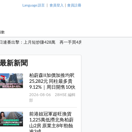
|
|
Language 語言
會員登入
會員註冊
指數
近日連番出擊：上月短炒賺428萬 再一手買4房自住
最新新聞
柏蔚森II加價加推均呎
25,282元 同柱最多貴
9.12%｜周日開售10伙
2026-08-06 28HSE 編輯
部
前港姐冠軍趁旺換貨
1,225萬低撈北角柏蔚
山2房 原業主8年勁蝕
逾3成