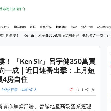
1 香港網上搵樓平台
屋苑成交
物業估價
家具
置業按揭
新聞資訊
校網
地產代理
易發樓價
即興睇樓！ 「Ken Sir」呂宇健350萬買浪翠園兩房 低估價約一成｜
1 / 1
 「Ken Sir」呂宇健350萬買
約一成｜近日連番出擊：上月短
買4房自住
#成交行情
#城中名人
1
資者亦加緊部署。晉誠地產高級營業經理