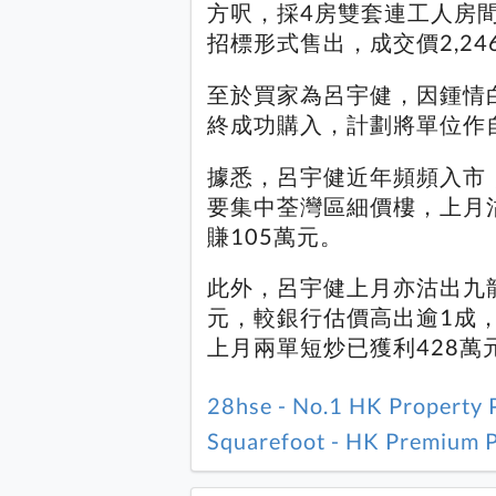
方呎，採4房雙套連工人房間
招標形式售出，成交價2,246
至於買家為呂宇健，因鍾情
終成功購入，計劃將單位作
據悉，呂宇健近年頻頻入市
要集中荃灣區細價樓，上月沽
賺105萬元。
此外，呂宇健上月亦沽出九龍
元，較銀行估價高出逾1成，
上月兩單短炒已獲利428萬
28hse - No.1 HK Property 
Squarefoot - HK Premium P