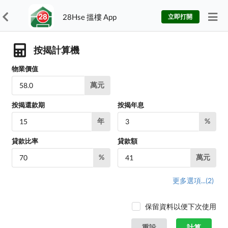
28Hse 搵樓 App
立即打開
按揭計算機
物業價值
萬元
按揭還款期
按揭年息
年
%
貸款比率
貸款額
%
萬元
更多選項...
(2)
保留資料以便下次使用
重設
計算