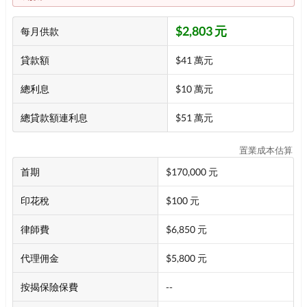
$2,803 元
每月供款
貸款額
$41 萬元
總利息
$10 萬元
總貸款額連利息
$51 萬元
置業成本估算
首期
$170,000 元
印花稅
$100 元
律師費
$6,850 元
代理佣金
$5,800 元
按揭保險保費
--