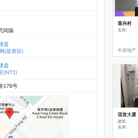
葵兴村
式间隔
实用:
楼盘
中原地产
网(葵青区)
楼盘
(NT1)
路178号
谊发大厦
建筑:
实用: