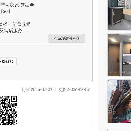
原地产青衣城·笋盘◆
丰寓 
Real
丰寓 
换楼，放盘收租
丰寓 
后服务 ...
显示所有内容
次#275
刊登:2026-07-09
|
更新:2026-07-09