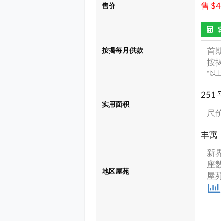
售 $
售价
首期
按揭每月供款
按揭
*以
251
实用面积
尺价
丰寓
新界
座数
地区屋苑
屋苑