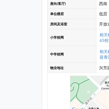
西南
座向(客厅)
低层
单位楼层
开放
房间及浴室
相关
小学校网
65校
相关
中学校网
葵青区
兴芳
物业地址