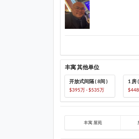
丰寓 其他单位
开放式间隔 ( 8间 )
1 房 
$395万 - $535万
$448
丰寓 屋苑