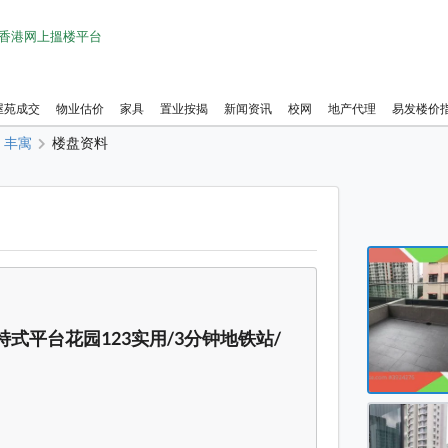
1 香港网上搵楼平台
屋苑成交
物业估价
家具
置业按揭
新闻资讯
校网
地产代理
易发楼价
丰寓
楼盘资料
丰寓 
丰寓 
丰寓 
丰寓 
 特式平台花园123实用/3分钟地铁站/
丰寓 
丰寓 
丰寓 
丰寓 