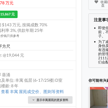
收藏楼
478 万元
盘
$15,867 元
注意事
 $143 万元, 按揭成数 70%
即使
利率 3%, 供款年期 25年
前，
上价钱只供参考
子。
为了
身份及
 平方尺
有违
的管理
: @19,044 元
2111
们会配
 葵涌
及单位: 丰寓 低层 (6-17/25楼) D室
你可能有兴
楼龄: 8 年
查看 丰寓 屋苑成交价、图则等资料
显示丰寓屋苑的更多资料