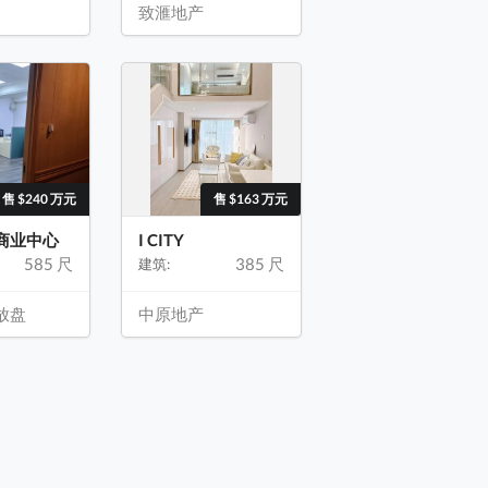
致滙地产
售 $240 万元
售 $163 万元
商业中心
I CITY
585 尺
385 尺
建筑:
放盘
中原地产