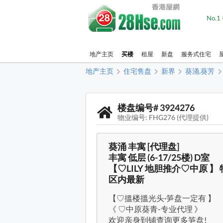
No.
地产主页
买楼
租屋
新盘
服务式住宅
地产主页
住宅售盘
新界
葵涌,葵芳
楼盘编号# 3924276
物业编号: FHG276 (代理提供)
葵涌 丰寓 [代理盘]
丰寓 低层 (6-17/25楼) D室
【♡LILY 地胆推介♡中原 】
区内最新
【♡搵楼搵光头·笋盘一定有 】
《 ♡中原葵青-专业代理 》
欢迎亲身到铺查询更多笋盘!