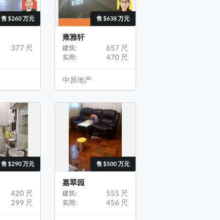
售 $260 万元
售 $638 万元
雍雅轩
377 尺
657 尺
建筑:
470 尺
实用:
中原地产
售 $290 万元
售 $500 万元
嘉翠园
420 尺
555 尺
建筑:
299 尺
456 尺
实用: