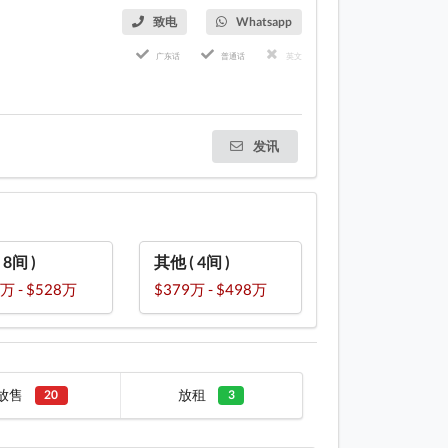
致电
Whatsapp
广东话
普通话
英文
发讯
( 8间 )
其他 ( 4间 )
万 - $528万
$379万 - $498万
放售
放租
20
3