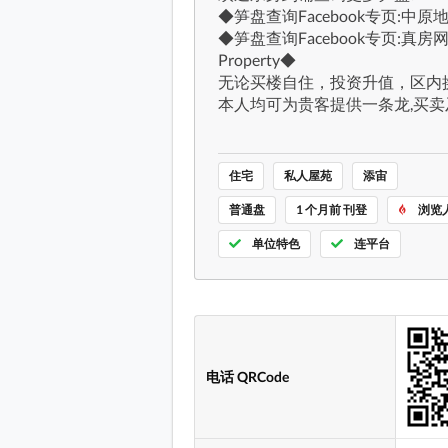
◆笋盘查询Facebook专页:中
◆笋盘查询Facebook专页:真房网 
Property◆
无论买楼自住，投资升值，区内
本人均可为贵客提供一条龙,买卖及售
住宅
私人屋苑
添宙
普通盘
1 个月前 刊登
浏览人
单位特色
连平台
电话 QRCode