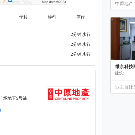
中原地产
学校
银行
医疗
2分钟 步行
2分钟 步行
2分钟 步行
维京科技
建筑:
业主自让
广场地下3号铺
3